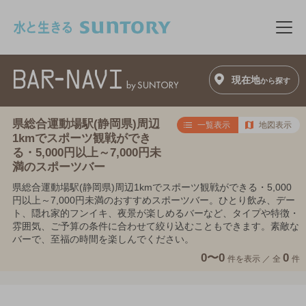
このページの本文へ移動
メニ
現在地
から探す
県総合運動場駅(静岡県)周辺
一覧表示
地図表示
1kmでスポーツ観戦ができ
る・5,000円以上～7,000円未
満のスポーツバー
県総合運動場駅(静岡県)周辺1kmでスポーツ観戦ができる・5,000
円以上～7,000円未満のおすすめスポーツバー。ひとり飲み、デー
ト、隠れ家的フンイキ、夜景が楽しめるバーなど、タイプや特徴・
雰囲気、ご予算の条件に合わせて絞り込むこともできます。素敵な
バーで、至福の時間を楽しんでください。
0〜0
0
件を表示 ／
全
件