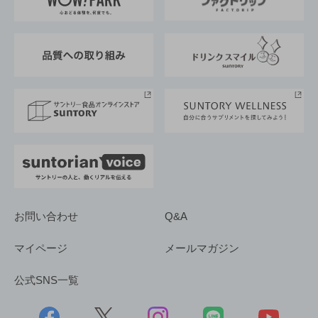
地域情報
サントリーサンバーズ大阪
サントリーが考えるサステナビリティ経営
企業概要
東京サントリーサンゴリアス
ESG情報ポータル
グループ企業一覧
サントリースポーツ
サステナビリティストーリーズ
事業所一覧
採用情報
お問い合わせ
Q&A
マイページ
メールマガジン
公式SNS一覧