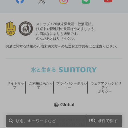
ストップ！20歳未満飲酒・飲酒運転。
妊娠中や授乳期の飲酒はやめましょう。
お酒はなによりも適量です。
のんだあとはリサイクル。
お酒に関する情報の20歳未満の方への転送および共有はご遠慮ください。
サイトマッ
ご利用にあたっ
プライバシーポリシ
ウェブアクセシビリ
プ
て
ー
ティ
ポリシー
新しいウィンドウで開く
Global
COPYRIGHT © SUNTORY HOLDINGS LIMITED.
条件で探す
ALL RIGHTS RESERVED.