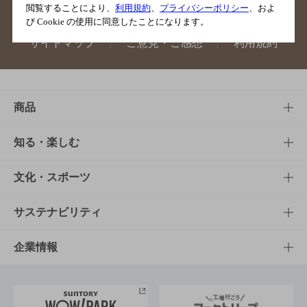
閲覧することにより、
利用規約
、
プライバシーポリシー
、およ
び Cookie の使用に同意したことになります。
サイトマップ
ご意見・ご感想
利用規約
商品
商品TOP
知る・楽しむ
商品一覧
知る・楽しむTOP
文化・スポーツ
商品発売情報
キャンペーン
文化・スポーツTOP
サステナビリティ
栄養成分一覧
工場見学
サントリーホール
サステナビリティTOP
企業情報
お料理・お酒レシピ
サントリー美術館
トップメッセージ
企業情報TOP