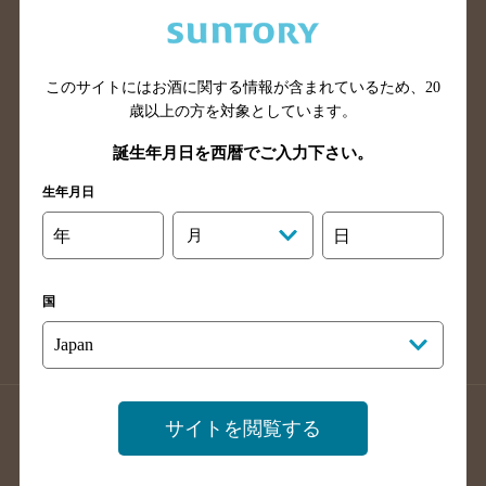
兵庫県のバー検索
奈良県のバー検索
滋賀県のバー検索
和歌山県のバー検索
広島県のバー検索
岡山県のバー検索
このサイトにはお酒に関する情報が含まれているため、
20
山口県のバー検索
鳥取県のバー検索
歳以上の方を対象としています。
島根県のバー検索
徳島県のバー検索
誕生年月日を西暦でご入力下さい。
香川県のバー検索
愛媛県のバー検索
生年月日
高知県のバー検索
福岡県のバー検索
年
月
日
長崎県のバー検索
佐賀県のバー検索
大分県のバー検索
熊本県のバー検索
国
宮崎県のバー検索
鹿児島県のバー検索
沖縄県のバー検索
店舗登録方法のご案内
店舗情報更新方法のご案内
サイトを閲覧する
掲載店舗様ログイン