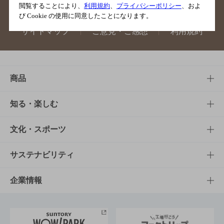
閲覧することにより、
利用規約
、
プライバシーポリシー
、およ
び Cookie の使用に同意したことになります。
サイトマップ
ご意見・ご感想
利用規約
商品
商品TOP
知る・楽しむ
商品一覧
知る・楽しむTOP
文化・スポーツ
商品発売情報
キャンペーン
文化・スポーツTOP
サステナビリティ
栄養成分一覧
工場見学
サントリーホール
サステナビリティTOP
企業情報
お料理・お酒レシピ
サントリー美術館
トップメッセージ
企業情報TOP