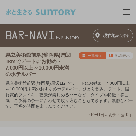
このページの本文へ移動
メニ
現在地
から探す
県立美術館前駅(静岡県)周辺
一覧表示
地図表示
1kmでデートにお勧め・
7,000円以上～10,000円未満
のホテルバー
県立美術館前駅(静岡県)周辺1kmでデートにお勧め・7,000円以上
～10,000円未満のおすすめホテルバー。ひとり飲み、デート、隠
れ家的フンイキ、夜景が楽しめるバーなど、タイプや特徴・雰囲
気、ご予算の条件に合わせて絞り込むこともできます。素敵なバー
で、至福の時間を楽しんでください。
0〜0
0
件を表示 ／
全
件