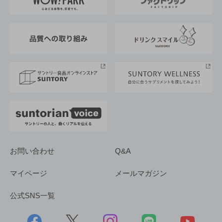
地域情報
サントリーサンバーズ大阪
サントリーが考えるサステナビリティ経営
企業概要
東京サントリーサンゴリアス
ESG情報ポータル
グループ企業一覧
サントリースポーツ
サステナビリティストーリーズ
事業所一覧
採用情報
お問い合わせ
Q&A
マイページ
メールマガジン
公式SNS一覧