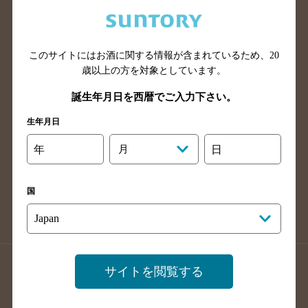
兵庫県のバー検索
奈良県のバー検索
滋賀県のバー検索
和歌山県のバー検索
広島県のバー検索
岡山県のバー検索
このサイトにはお酒に関する情報が含まれているため、
20
山口県のバー検索
鳥取県のバー検索
歳以上の方を対象としています。
島根県のバー検索
徳島県のバー検索
誕生年月日を西暦でご入力下さい。
香川県のバー検索
愛媛県のバー検索
生年月日
高知県のバー検索
福岡県のバー検索
年
月
日
長崎県のバー検索
佐賀県のバー検索
大分県のバー検索
熊本県のバー検索
国
宮崎県のバー検索
鹿児島県のバー検索
沖縄県のバー検索
店舗登録方法のご案内
店舗情報更新方法のご案内
サイトを閲覧する
掲載店舗様ログイン