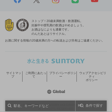
ストップ！20歳未満飲酒・飲酒運転。
妊娠中や授乳期の飲酒はやめましょう。
お酒はなによりも適量です。
のんだあとはリサイクル。
お酒に関する情報の20歳未満の方への転送および共有はご遠慮ください。
サイトマッ
ご利用にあたっ
プライバシーポリシ
ウェブアクセシビリ
プ
て
ー
ティ
ポリシー
新しいウィンドウで開く
Global
COPYRIGHT © SUNTORY HOLDINGS LIMITED.
条件で探す
ALL RIGHTS RESERVED.