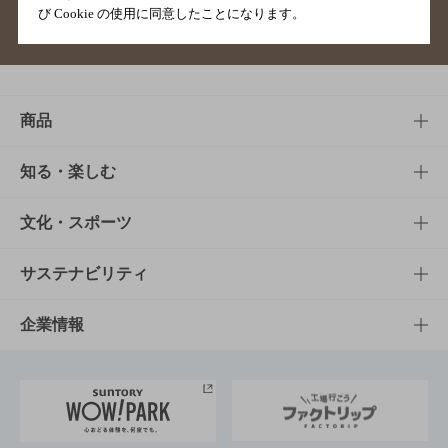
び Cookie の使用に同意したことになります。
サイトマップ
ご意見・ご感想
利用規約
商品
商品TOP
知る・楽しむ
商品一覧
知る・楽しむTOP
文化・スポーツ
商品発売情報
キャンペーン
文化・スポーツTOP
サステナビリティ
栄養成分一覧
工場見学
サントリーホール
サステナビリティTOP
企業情報
お料理・お酒レシピ
サントリー美術館
トップメッセージ
企業情報TOP
地域情報
サントリーサンバーズ大阪
サントリーが考えるサステナビリティ経営
企業概要