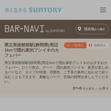
このページの本文へ移動
メニ
現在地
から探す
県立美術館前駅(静岡県)周辺
一覧表示
地図表示
1kmで隠れ家的フンイキのカ
フェバー
県立美術館前駅(静岡県)周辺1kmで隠れ家的フンイキのおすすめカ
フェバー。ひとり飲み、デート、隠れ家的フンイキ、夜景が楽しめ
るバーなど、タイプや特徴・雰囲気、ご予算の条件に合わせて絞り
込むこともできます。素敵なバーで、至福の時間を楽しんでくださ
い。
0〜0
0
件を表示 ／
全
件