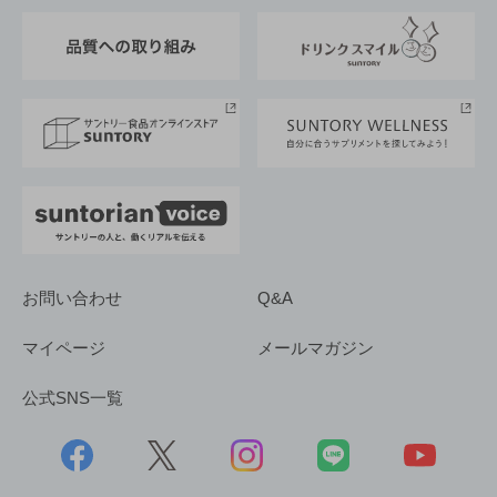
東京サントリーサンゴリアス
ESG情報ポータル
グループ企業一覧
サントリースポーツ
サステナビリティストーリーズ
事業所一覧
採用情報
お問い合わせ
Q&A
マイページ
メールマガジン
公式SNS一覧