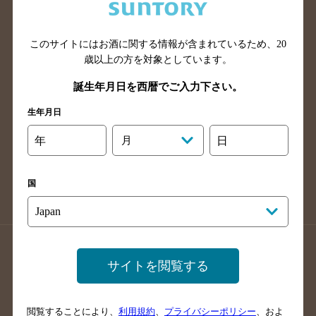
滋賀県のバー検索
和歌山県のバー検索
広島県のバー検索
岡山県のバー検索
山口県のバー検索
鳥取県のバー検索
このサイトにはお酒に関する情報が含まれているため、
20
歳以上の方を対象としています。
島根県のバー検索
徳島県のバー検索
誕生年月日を西暦でご入力下さい。
香川県のバー検索
愛媛県のバー検索
高知県のバー検索
福岡県のバー検索
生年月日
長崎県のバー検索
佐賀県のバー検索
年
月
日
大分県のバー検索
熊本県のバー検索
宮崎県のバー検索
鹿児島県のバー検索
国
沖縄県のバー検索
店舗登録方法のご案内
店舗情報更新方法のご案内
サイトを閲覧する
掲載店舗様ログイン
閲覧することにより、
利用規約
、
プライバシーポリシー
、およ