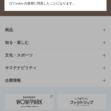
び Cookie の使用に同意したことになります。
サイトマップ
ご意見・ご感想
利用規約
商品
商品TOP
知る・楽しむ
商品一覧
知る・楽しむTOP
文化・スポーツ
商品発売情報
キャンペーン
文化・スポーツTOP
サステナビリティ
栄養成分一覧
工場見学
サントリーホール
サステナビリティTOP
企業情報
お料理・お酒レシピ
サントリー美術館
トップメッセージ
企業情報TOP
地域情報
サントリーサンバーズ大阪
サントリーが考えるサステナビリティ経営
企業概要