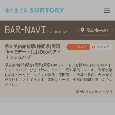
このページの本文へ移動
メニ
現在地
から探す
県立美術館前駅(静岡県)周辺
一覧表示
地図表示
1kmでデートにお勧めのアイ
リッシュパブ
県立美術館前駅(静岡県)周辺1kmでデートにお勧めのおすすめアイ
リッシュパブ。ひとり飲み、デート、隠れ家的フンイキ、夜景が楽
しめるバーなど、タイプや特徴・雰囲気、ご予算の条件に合わせて
絞り込むこともできます。素敵なバーで、至福の時間を楽しんでく
ださい。
0〜0
0
件を表示 ／
全
件