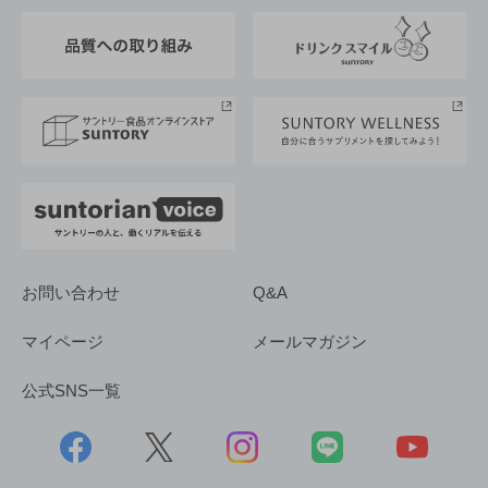
東京サントリーサンゴリアス
ESG情報ポータル
グループ企業一覧
サントリースポーツ
サステナビリティストーリーズ
事業所一覧
採用情報
お問い合わせ
Q&A
マイページ
メールマガジン
公式SNS一覧