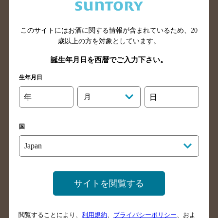
滋賀県のバー検索
和歌山県のバー検索
広島県のバー検索
岡山県のバー検索
山口県のバー検索
鳥取県のバー検索
このサイトにはお酒に関する情報が含まれているため、
20
歳以上の方を対象としています。
島根県のバー検索
徳島県のバー検索
誕生年月日を西暦でご入力下さい。
香川県のバー検索
愛媛県のバー検索
高知県のバー検索
福岡県のバー検索
生年月日
長崎県のバー検索
佐賀県のバー検索
年
月
日
大分県のバー検索
熊本県のバー検索
宮崎県のバー検索
鹿児島県のバー検索
国
沖縄県のバー検索
店舗登録方法のご案内
店舗情報更新方法のご案内
サイトを閲覧する
掲載店舗様ログイン
閲覧することにより、
利用規約
、
プライバシーポリシー
、およ