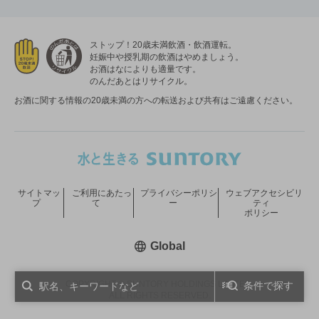
ストップ！20歳未満飲酒・飲酒運転。
妊娠中や授乳期の飲酒はやめましょう。
お酒はなによりも適量です。
のんだあとはリサイクル。
お酒に関する情報の20歳未満の方への転送および共有はご遠慮ください。
サイトマッ
ご利用にあたっ
プライバシーポリシ
ウェブアクセシビリ
プ
て
ー
ティ
ポリシー
新しいウィンドウで開く
Global
COPYRIGHT © SUNTORY HOLDINGS LIMITED.
条件で探す
ALL RIGHTS RESERVED.