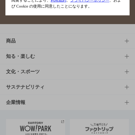
閲覧することにより、
利用規約
、
プライバシーポリシー
、およ
び Cookie の使用に同意したことになります。
サイトマップ
ご意見・ご感想
利用規約
商品
商品TOP
知る・楽しむ
商品一覧
知る・楽しむTOP
文化・スポーツ
商品発売情報
キャンペーン
文化・スポーツTOP
サステナビリティ
栄養成分一覧
工場見学
サントリーホール
サステナビリティTOP
企業情報
お料理・お酒レシピ
サントリー美術館
トップメッセージ
企業情報TOP
地域情報
サントリーサンバーズ大阪
サントリーが考えるサステナビリティ経営
企業概要