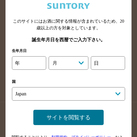
滋賀県のバー検索
和歌山県のバー検索
広島県のバー検索
岡山県のバー検索
このサイトにはお酒に関する情報が含まれているため、
20
山口県のバー検索
鳥取県のバー検索
歳以上の方を対象としています。
島根県のバー検索
徳島県のバー検索
誕生年月日を西暦でご入力下さい。
香川県のバー検索
愛媛県のバー検索
生年月日
高知県のバー検索
福岡県のバー検索
長崎県のバー検索
佐賀県のバー検索
年
月
日
大分県のバー検索
熊本県のバー検索
宮崎県のバー検索
鹿児島県のバー検索
国
沖縄県のバー検索
店舗登録方法のご案内
店舗情報更新方法のご案内
サイトを閲覧する
掲載店舗様ログイン