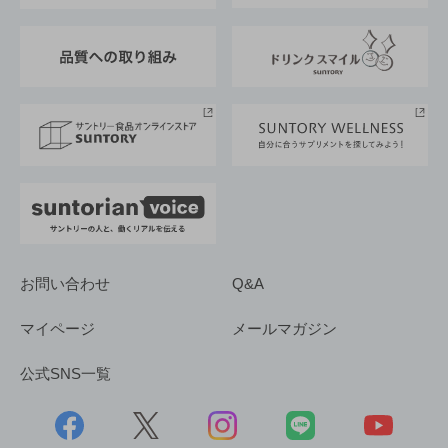
東京サントリーサンゴリアス
ESG情報ポータル
グループ企業一覧
サントリースポーツ
サステナビリティストーリーズ
事業所一覧
採用情報
お問い合わせ
Q&A
マイページ
メールマガジン
公式SNS一覧