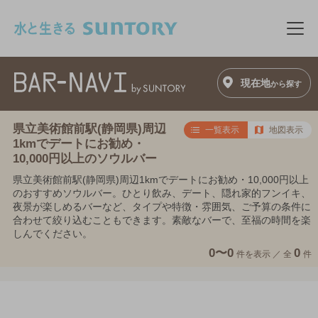
このページの本文へ移動
メニ
現在地
から探す
県立美術館前駅(静岡県)周辺
一覧表示
地図表示
1kmでデートにお勧め・
10,000円以上のソウルバー
県立美術館前駅(静岡県)周辺1kmでデートにお勧め・10,000円以上
のおすすめソウルバー。ひとり飲み、デート、隠れ家的フンイキ、
夜景が楽しめるバーなど、タイプや特徴・雰囲気、ご予算の条件に
合わせて絞り込むこともできます。素敵なバーで、至福の時間を楽
しんでください。
0〜0
0
件を表示 ／
全
件