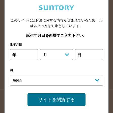
兵庫県のバー検索
奈良県のバー検索
滋賀県のバー検索
和歌山県のバー検索
広島県のバー検索
岡山県のバー検索
このサイトにはお酒に関する情報が含まれているため、
20
山口県のバー検索
鳥取県のバー検索
歳以上の方を対象としています。
島根県のバー検索
徳島県のバー検索
誕生年月日を西暦でご入力下さい。
香川県のバー検索
愛媛県のバー検索
生年月日
高知県のバー検索
福岡県のバー検索
年
月
日
長崎県のバー検索
佐賀県のバー検索
大分県のバー検索
熊本県のバー検索
国
宮崎県のバー検索
鹿児島県のバー検索
沖縄県のバー検索
店舗登録方法のご案内
店舗情報更新方法のご案内
サイトを閲覧する
掲載店舗様ログイン