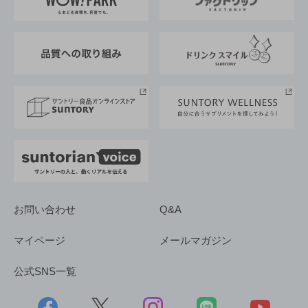
地域情報
サントリーサンバーズ大阪
サントリーが考えるサステナビリティ経営
企業概要
東京サントリーサンゴリアス
ESG情報ポータル
グループ企業一覧
サントリースポーツ
サステナビリティストーリーズ
事業所一覧
採用情報
お問い合わせ
Q&A
マイページ
メールマガジン
公式SNS一覧