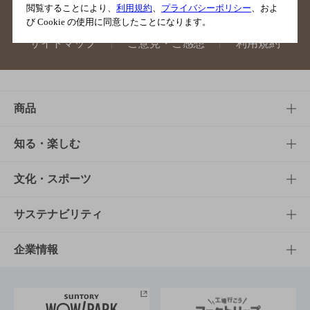
閲覧することにより、
利用規約
、
プライバシーポリシー
、およ
び Cookie の使用に同意したことになります。
サイトマップ
ご意見・ご感想
利用規約
商品
商品TOP
知る・楽しむ
商品一覧
知る・楽しむTOP
文化・スポーツ
商品発売情報
キャンペーン
文化・スポーツTOP
サステナビリティ
栄養成分一覧
工場見学
サントリーホール
サステナビリティTOP
企業情報
お料理・お酒レシピ
サントリー美術館
トップメッセージ
企業情報TOP