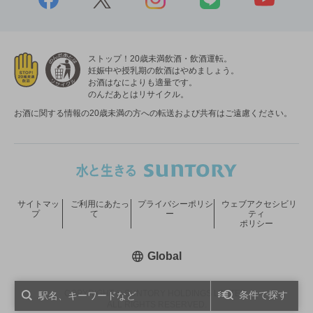
ストップ！20歳未満飲酒・飲酒運転。
妊娠中や授乳期の飲酒はやめましょう。
お酒はなによりも適量です。
のんだあとはリサイクル。
お酒に関する情報の20歳未満の方への転送および共有はご遠慮ください。
サイトマッ
ご利用にあたっ
プライバシーポリシ
ウェブアクセシビリ
プ
て
ー
ティ
ポリシー
新しいウィンドウで開く
Global
COPYRIGHT © SUNTORY HOLDINGS LIMITED.
条件で探す
ALL RIGHTS RESERVED.