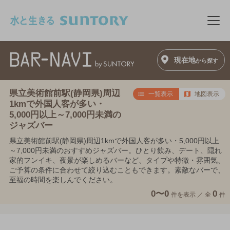
このページの本文へ移動
メニ
現在地
から探す
県立美術館前駅(静岡県)周辺
一覧表示
地図表示
1kmで外国人客が多い・
5,000円以上～7,000円未満の
ジャズバー
県立美術館前駅(静岡県)周辺1kmで外国人客が多い・5,000円以上
～7,000円未満のおすすめジャズバー。ひとり飲み、デート、隠れ
家的フンイキ、夜景が楽しめるバーなど、タイプや特徴・雰囲気、
ご予算の条件に合わせて絞り込むこともできます。素敵なバーで、
至福の時間を楽しんでください。
0〜0
0
件を表示 ／
全
件