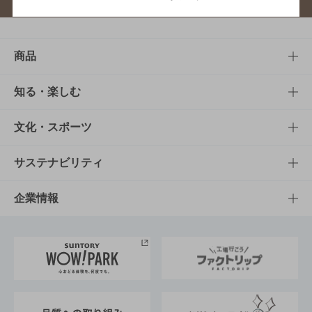
商品
商品TOP
知る・楽しむ
商品一覧
知る・楽しむTOP
文化・スポーツ
商品発売情報
キャンペーン
文化・スポーツTOP
サステナビリティ
栄養成分一覧
工場見学
サントリーホール
サステナビリティTOP
企業情報
お料理・お酒レシピ
サントリー美術館
トップメッセージ
企業情報TOP
地域情報
サントリーサンバーズ大阪
サントリーが考えるサステナビリティ経営
企業概要
東京サントリーサンゴリアス
ESG情報ポータル
グループ企業一覧