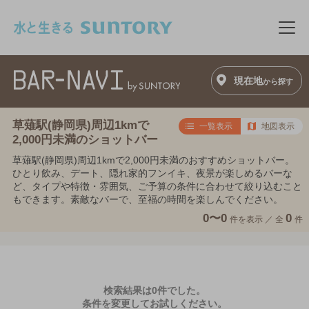
このページの本文へ移動
メニ
現在地
から探す
草薙駅(静岡県)周辺1kmで
一覧表示
地図表示
2,000円未満のショットバー
草薙駅(静岡県)周辺1kmで2,000円未満のおすすめショットバー。
ひとり飲み、デート、隠れ家的フンイキ、夜景が楽しめるバーな
ど、タイプや特徴・雰囲気、ご予算の条件に合わせて絞り込むこと
もできます。素敵なバーで、至福の時間を楽しんでください。
0〜0
0
件を表示 ／
全
件
検索結果は0件でした。
条件を変更してお試しください。