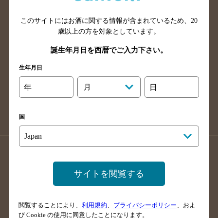
山口県のバー検索
鳥取県のバー検索
このサイトにはお酒に関する情報が含まれているため、
20
島根県のバー検索
徳島県のバー検索
歳以上の方を対象としています。
香川県のバー検索
愛媛県のバー検索
誕生年月日を西暦でご入力下さい。
高知県のバー検索
福岡県のバー検索
生年月日
長崎県のバー検索
佐賀県のバー検索
大分県のバー検索
熊本県のバー検索
年
月
日
宮崎県のバー検索
鹿児島県のバー検索
沖縄県のバー検索
国
店舗登録方法のご案内
店舗情報更新方法のご案内
掲載店舗様ログイン
サイトを閲覧する
閲覧することにより、
利用規約
、
プライバシーポリシー
、およ
サイトマップ
ご意見・ご感想
利用規約
び Cookie の使用に同意したことになります。