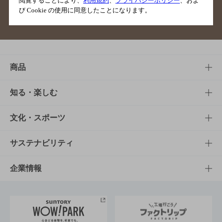
閲覧することにより、
利用規約
、
プライバシーポリシー
、およ
び Cookie の使用に同意したことになります。
サイトマップ
ご意見・ご感想
利用規約
商品
商品TOP
知る・楽しむ
商品一覧
知る・楽しむTOP
文化・スポーツ
商品発売情報
キャンペーン
文化・スポーツTOP
サステナビリティ
栄養成分一覧
工場見学
サントリーホール
サステナビリティTOP
企業情報
お料理・お酒レシピ
サントリー美術館
トップメッセージ
企業情報TOP
地域情報
サントリーサンバーズ大阪
サントリーが考えるサステナビリティ経営
企業概要