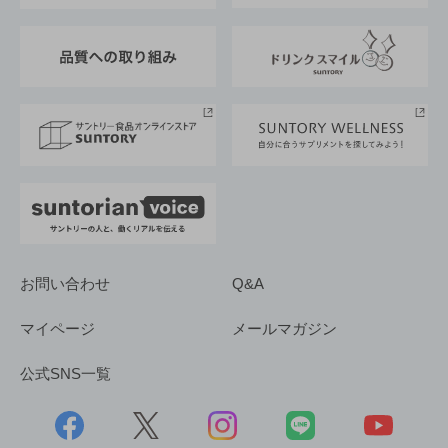
東京サントリーサンゴリアス
ESG情報ポータル
グループ企業一覧
サントリースポーツ
サステナビリティストーリーズ
事業所一覧
採用情報
お問い合わせ
Q&A
マイページ
メールマガジン
公式SNS一覧