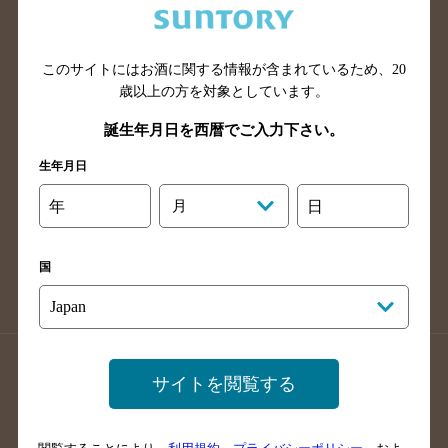
滋賀県のバー検索
和歌山県のバー検索
広島県のバー検索
岡山県のバー検索
このサイトにはお酒に関する情報が含まれているため、
20
山口県のバー検索
鳥取県のバー検索
歳以上の方を対象としています。
島根県のバー検索
徳島県のバー検索
誕生年月日を西暦でご入力下さい。
香川県のバー検索
愛媛県のバー検索
生年月日
高知県のバー検索
福岡県のバー検索
長崎県のバー検索
佐賀県のバー検索
年
月
日
大分県のバー検索
熊本県のバー検索
宮崎県のバー検索
鹿児島県のバー検索
国
沖縄県のバー検索
店舗登録方法のご案内
店舗情報更新方法のご案内
サイトを閲覧する
掲載店舗様ログイン