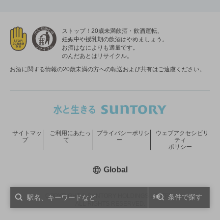
ストップ！20歳未満飲酒・飲酒運転。
妊娠中や授乳期の飲酒はやめましょう。
お酒はなによりも適量です。
のんだあとはリサイクル。
お酒に関する情報の20歳未満の方への転送および共有はご遠慮ください。
サイトマッ
ご利用にあたっ
プライバシーポリシ
ウェブアクセシビリ
プ
て
ー
ティ
ポリシー
新しいウィンドウで開く
Global
COPYRIGHT © SUNTORY HOLDINGS LIMITED.
条件で探す
ALL RIGHTS RESERVED.