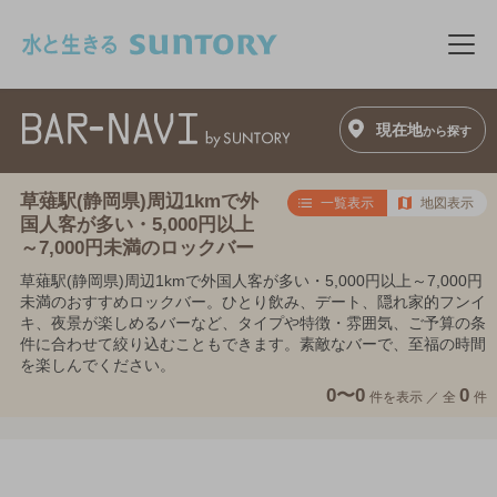
このページの本文へ移動
メニ
現在地
から探す
草薙駅(静岡県)周辺1kmで外
一覧表示
地図表示
国人客が多い・5,000円以上
～7,000円未満のロックバー
草薙駅(静岡県)周辺1kmで外国人客が多い・5,000円以上～7,000円
未満のおすすめロックバー。ひとり飲み、デート、隠れ家的フンイ
キ、夜景が楽しめるバーなど、タイプや特徴・雰囲気、ご予算の条
件に合わせて絞り込むこともできます。素敵なバーで、至福の時間
を楽しんでください。
0〜0
0
件を表示 ／
全
件