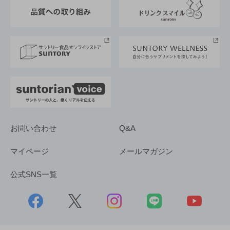
東京サントリーサンゴリアス
ESG情報ポータル
グループ企業一覧
サントリースポーツ
サステナビリティストーリーズ
事業所一覧
採用情報
お問い合わせ
Q&A
マイページ
メールマガジン
公式SNS一覧