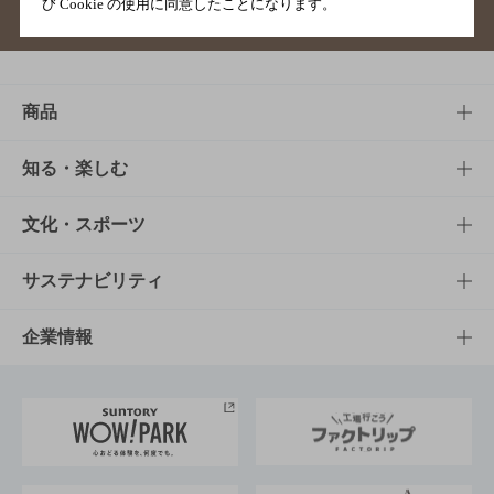
び Cookie の使用に同意したことになります。
サイトマップ
ご意見・ご感想
利用規約
商品
商品TOP
知る・楽しむ
商品一覧
知る・楽しむTOP
文化・スポーツ
商品発売情報
キャンペーン
文化・スポーツTOP
サステナビリティ
栄養成分一覧
工場見学
サントリーホール
サステナビリティTOP
企業情報
お料理・お酒レシピ
サントリー美術館
トップメッセージ
企業情報TOP
地域情報
サントリーサンバーズ大阪
サントリーが考えるサステナビリティ経営
企業概要