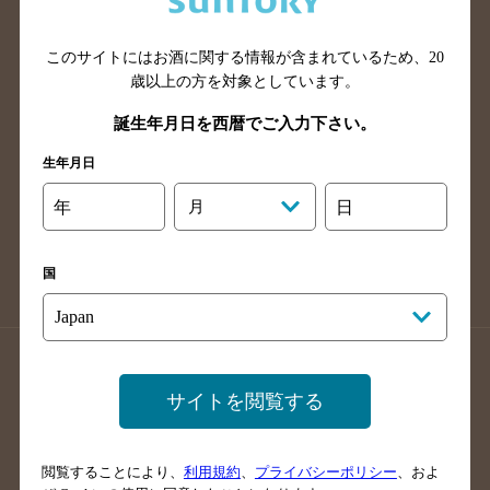
広島県のバー検索
岡山県のバー検索
山口県のバー検索
鳥取県のバー検索
このサイトにはお酒に関する情報が含まれているため、
20
島根県のバー検索
徳島県のバー検索
歳以上の方を対象としています。
香川県のバー検索
愛媛県のバー検索
誕生年月日を西暦でご入力下さい。
高知県のバー検索
福岡県のバー検索
生年月日
長崎県のバー検索
佐賀県のバー検索
年
月
日
大分県のバー検索
熊本県のバー検索
宮崎県のバー検索
鹿児島県のバー検索
国
沖縄県のバー検索
店舗登録方法のご案内
店舗情報更新方法のご案内
サイトを閲覧する
掲載店舗様ログイン
閲覧することにより、
利用規約
、
プライバシーポリシー
、およ