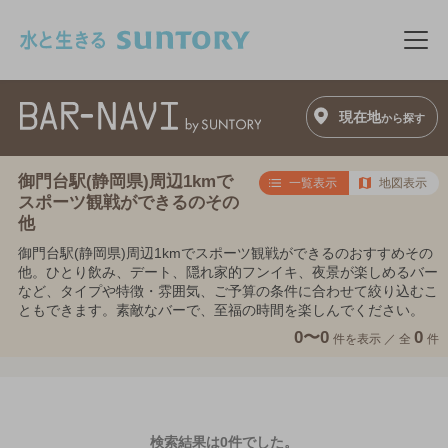
このページの本文へ移動
メニ
現在地
から探す
御門台駅(静岡県)周辺1kmで
一覧表示
地図表示
スポーツ観戦ができるのその
他
御門台駅(静岡県)周辺1kmでスポーツ観戦ができるのおすすめその
他。ひとり飲み、デート、隠れ家的フンイキ、夜景が楽しめるバー
など、タイプや特徴・雰囲気、ご予算の条件に合わせて絞り込むこ
ともできます。素敵なバーで、至福の時間を楽しんでください。
0〜0
0
件を表示 ／
全
件
検索結果は0件でした。