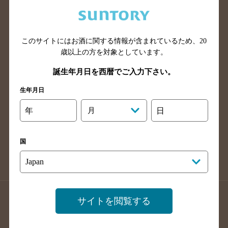
兵庫県のバー検索
奈良県のバー検索
滋賀県のバー検索
和歌山県のバー検索
広島県のバー検索
岡山県のバー検索
このサイトにはお酒に関する情報が含まれているため、
20
山口県のバー検索
鳥取県のバー検索
歳以上の方を対象としています。
島根県のバー検索
徳島県のバー検索
誕生年月日を西暦でご入力下さい。
香川県のバー検索
愛媛県のバー検索
生年月日
高知県のバー検索
福岡県のバー検索
年
月
日
長崎県のバー検索
佐賀県のバー検索
大分県のバー検索
熊本県のバー検索
国
宮崎県のバー検索
鹿児島県のバー検索
沖縄県のバー検索
店舗登録方法のご案内
店舗情報更新方法のご案内
サイトを閲覧する
掲載店舗様ログイン