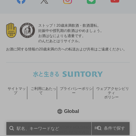
ストップ！20歳未満飲酒・飲酒運転。
妊娠中や授乳期の飲酒はやめましょう。
お酒はなによりも適量です。
のんだあとはリサイクル。
お酒に関する情報の20歳未満の方への転送および共有はご遠慮ください。
サイトマッ
ご利用にあたっ
プライバシーポリシ
ウェブアクセシビリ
プ
て
ー
ティ
ポリシー
新しいウィンドウで開く
Global
COPYRIGHT © SUNTORY HOLDINGS LIMITED.
条件で探す
ALL RIGHTS RESERVED.