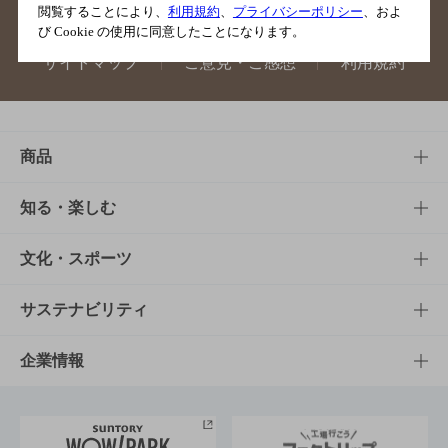
閲覧することにより、
利用規約
、
プライバシーポリシー
、およ
び Cookie の使用に同意したことになります。
サイトマップ
ご意見・ご感想
利用規約
商品
商品TOP
知る・楽しむ
商品一覧
知る・楽しむTOP
文化・スポーツ
商品発売情報
キャンペーン
文化・スポーツTOP
サステナビリティ
栄養成分一覧
工場見学
サントリーホール
サステナビリティTOP
企業情報
お料理・お酒レシピ
サントリー美術館
トップメッセージ
企業情報TOP