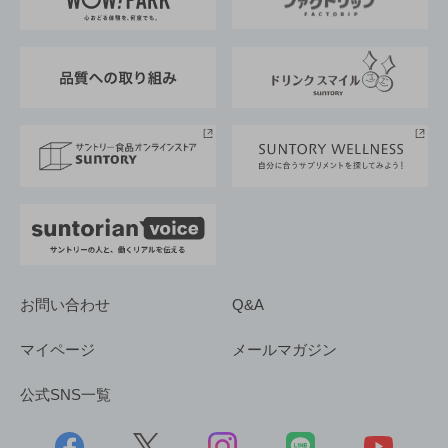
地域情報
サントリーサンバーズ大阪
サントリーが考えるサステナビリティ経営
企業概要
東京サントリーサンゴリアス
ESG情報ポータル
グループ企業一覧
サントリースポーツ
サステナビリティストーリーズ
事業所一覧
採用情報
お問い合わせ
Q&A
マイページ
メールマガジン
公式SNS一覧