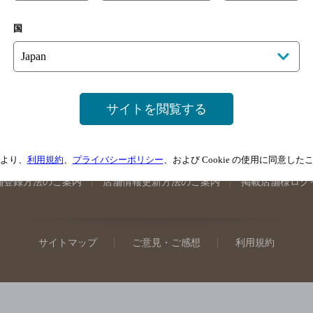
手県のバー検索
宮城県のバー検索
秋田県のバー検索
山形
国
馬県のバー検索
山梨県のバー検索
長野県のバー検索
新潟
埼玉県のバー検索
愛知県のバー検索
静岡県のバー検索
三
井県のバー検索
大阪府のバー検索
京都府のバー検索
兵庫
広島県のバー検索
岡山県のバー検索
山口県のバー検索
鳥
サイトを閲覧する
媛県のバー検索
高知県のバー検索
福岡県のバー検索
長崎
崎県のバー検索
鹿児島県のバー検索
沖縄県のバー検索
より、
利用規約
、
プライバシーポリシー
、および Cookie の使用に同意し
舗登録方法のご案内
店舗情報更新方法のご案内
掲載店舗様ログ
サイトマップ
ご意見・ご感想
利用規約