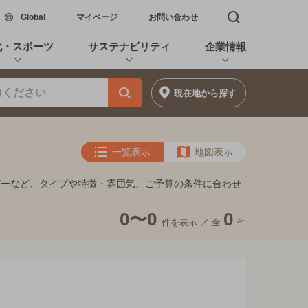
新しいウィンドウで開く
Global
マイページ
お問い合わせ
検索窓を開く
化・スポーツ
サステナビリティ
企業情報
現在地
から探す
一覧表示
地図表示
バーなど、タイプや特徴・雰囲気、ご予算の条件に合わせ
0〜0
0
件を表示 ／
全
件