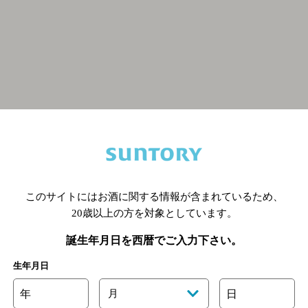
関連ページ
このサイトにはお酒に関する情報が含まれているため、
20歳以上の方を対象としています。
誕生年月日を西暦でご入力下さい。
生年月日
年
月
日