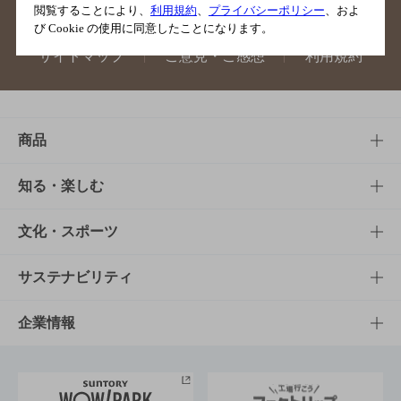
閲覧することにより、
利用規約
、
プライバシーポリシー
、およ
び Cookie の使用に同意したことになります。
サイトマップ
ご意見・ご感想
利用規約
商品
商品TOP
知る・楽しむ
商品一覧
知る・楽しむTOP
文化・スポーツ
商品発売情報
キャンペーン
文化・スポーツTOP
サステナビリティ
栄養成分一覧
工場見学
サントリーホール
サステナビリティTOP
企業情報
お料理・お酒レシピ
サントリー美術館
トップメッセージ
企業情報TOP