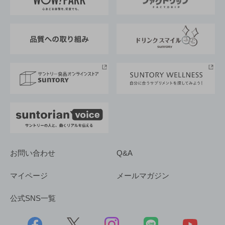
地域情報
サントリーサンバーズ大阪
サントリーが考えるサステナビリティ経営
企業概要
東京サントリーサンゴリアス
ESG情報ポータル
グループ企業一覧
サントリースポーツ
サステナビリティストーリーズ
事業所一覧
採用情報
お問い合わせ
Q&A
マイページ
メールマガジン
公式SNS一覧