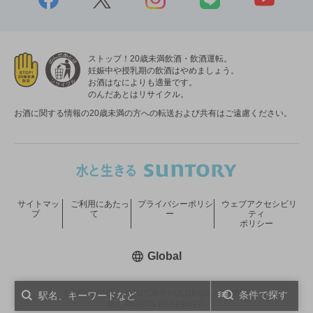
ストップ！20歳未満飲酒・飲酒運転。
妊娠中や授乳期の飲酒はやめましょう。
お酒はなによりも適量です。
のんだあとはリサイクル。
お酒に関する情報の20歳未満の方への転送および共有はご遠慮ください。
サイトマッ
ご利用にあたっ
プライバシーポリシ
ウェブアクセシビリ
プ
て
ー
ティ
ポリシー
新しいウィンドウで開く
Global
COPYRIGHT © SUNTORY HOLDINGS LIMITED.
条件で探す
ALL RIGHTS RESERVED.