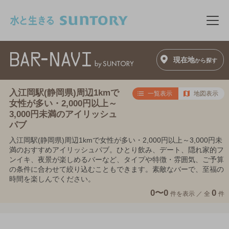
このページの本文へ移動
メニ
現在地
から探す
入江岡駅(静岡県)周辺1kmで
一覧表示
地図表示
女性が多い・2,000円以上～
3,000円未満のアイリッシュ
パブ
入江岡駅(静岡県)周辺1kmで女性が多い・2,000円以上～3,000円未
満のおすすめアイリッシュパブ。ひとり飲み、デート、隠れ家的フ
ンイキ、夜景が楽しめるバーなど、タイプや特徴・雰囲気、ご予算
の条件に合わせて絞り込むこともできます。素敵なバーで、至福の
時間を楽しんでください。
0〜0
0
件を表示 ／
全
件