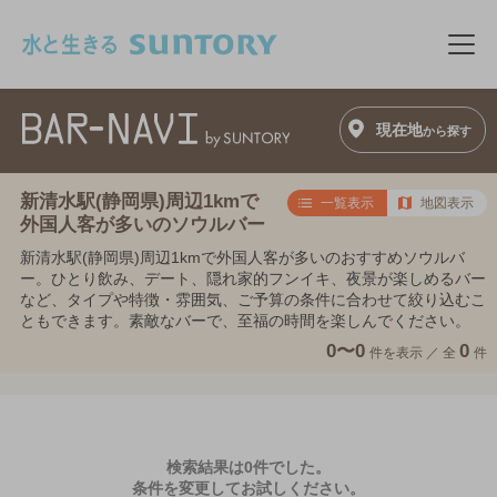
このページの本文へ移動
メニ
現在地
から探す
新清水駅(静岡県)周辺1kmで
一覧表示
地図表示
外国人客が多いのソウルバー
新清水駅(静岡県)周辺1kmで外国人客が多いのおすすめソウルバ
ー。ひとり飲み、デート、隠れ家的フンイキ、夜景が楽しめるバー
など、タイプや特徴・雰囲気、ご予算の条件に合わせて絞り込むこ
ともできます。素敵なバーで、至福の時間を楽しんでください。
0〜0
0
件を表示 ／
全
件
検索結果は0件でした。
条件を変更してお試しください。