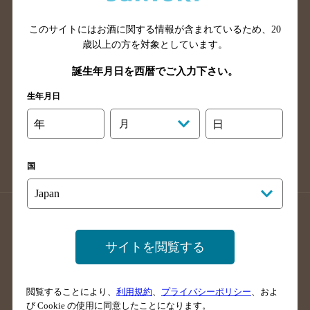
山口県のバー検索
鳥取県のバー検索
このサイトにはお酒に関する情報が含まれているため、
20
島根県のバー検索
徳島県のバー検索
歳以上の方を対象としています。
香川県のバー検索
愛媛県のバー検索
誕生年月日を西暦でご入力下さい。
高知県のバー検索
福岡県のバー検索
生年月日
長崎県のバー検索
佐賀県のバー検索
大分県のバー検索
熊本県のバー検索
年
月
日
宮崎県のバー検索
鹿児島県のバー検索
沖縄県のバー検索
国
店舗登録方法のご案内
店舗情報更新方法のご案内
掲載店舗様ログイン
サイトを閲覧する
閲覧することにより、
利用規約
、
プライバシーポリシー
、およ
サイトマップ
ご意見・ご感想
利用規約
び Cookie の使用に同意したことになります。