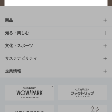
商品
商品TOP
知る・楽しむ
商品一覧
知る・楽しむTOP
文化・スポーツ
商品発売情報
キャンペーン
文化・スポーツTOP
サステナビリティ
栄養成分一覧
工場見学
サントリーホール
サステナビリティTOP
企業情報
お料理・お酒レシピ
サントリー美術館
トップメッセージ
企業情報TOP
地域情報
サントリーサンバーズ大阪
サントリーが考えるサステナビリティ経営
企業概要
東京サントリーサンゴリアス
ESG情報ポータル
グループ企業一覧