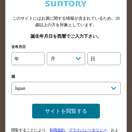
滋賀県のバー検索
和歌山県のバー検索
広島県のバー検索
岡山県のバー検索
山口県のバー検索
鳥取県のバー検索
このサイトにはお酒に関する情報が含まれているため、
20
歳以上の方を対象としています。
島根県のバー検索
徳島県のバー検索
誕生年月日を西暦でご入力下さい。
香川県のバー検索
愛媛県のバー検索
高知県のバー検索
福岡県のバー検索
生年月日
長崎県のバー検索
佐賀県のバー検索
年
月
日
大分県のバー検索
熊本県のバー検索
宮崎県のバー検索
鹿児島県のバー検索
国
沖縄県のバー検索
店舗登録方法のご案内
店舗情報更新方法のご案内
サイトを閲覧する
掲載店舗様ログイン
閲覧することにより、
利用規約
、
プライバシーポリシー
、およ