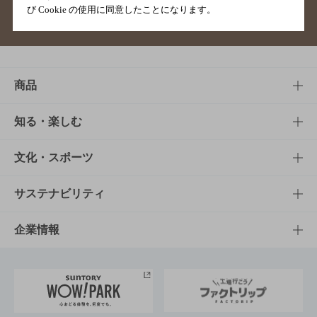
び Cookie の使用に同意したことになります。
サイトマップ
ご意見・ご感想
利用規約
商品
商品TOP
知る・楽しむ
商品一覧
知る・楽しむTOP
文化・スポーツ
商品発売情報
キャンペーン
文化・スポーツTOP
サステナビリティ
栄養成分一覧
工場見学
サントリーホール
サステナビリティTOP
企業情報
お料理・お酒レシピ
サントリー美術館
トップメッセージ
企業情報TOP
地域情報
サントリーサンバーズ大阪
サントリーが考えるサステナビリティ経営
企業概要