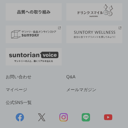
東京サントリーサンゴリアス
ESG情報ポータル
グループ企業一覧
サントリースポーツ
サステナビリティストーリーズ
事業所一覧
採用情報
お問い合わせ
Q&A
マイページ
メールマガジン
公式SNS一覧