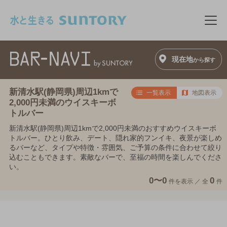
このページの本文へ移動
メニ
現在地
から探す
新清水駅(静岡県)周辺1kmで
一覧表示
地図表示
2,000円未満のウイスキーボ
トルバー
新清水駅(静岡県)周辺1kmで2,000円未満のおすすめウイスキーボ
トルバー。ひとり飲み、デート、隠れ家的フンイキ、夜景が楽しめ
るバーなど、タイプや特徴・雰囲気、ご予算の条件に合わせて絞り
込むこともできます。素敵なバーで、至福の時間を楽しんでくださ
い。
0〜0
0
件を表示 ／
全
件