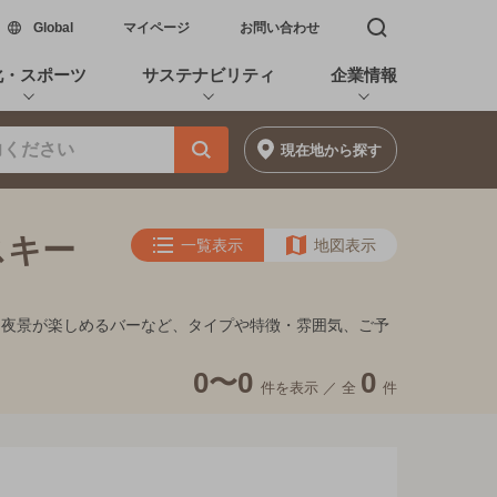
新しいウィンドウで開く
Global
マイページ
お問い合わせ
検索窓を開く
化・スポーツ
サステナビリティ
企業情報
現在地
から探す
スキー
一覧表示
地図表示
、夜景が楽しめるバーなど、タイプや特徴・雰囲気、ご予
0〜0
0
件を表示 ／
全
件