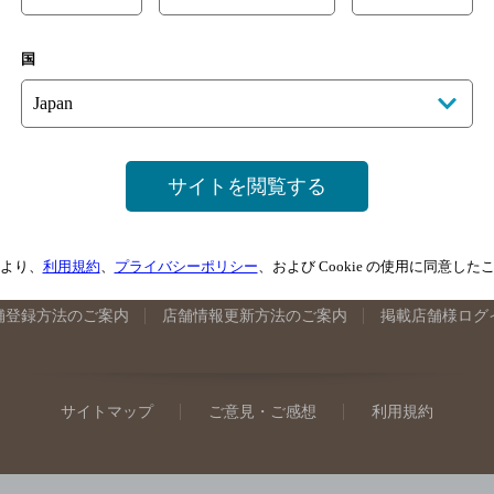
手県のバー検索
宮城県のバー検索
秋田県のバー検索
山形
国
馬県のバー検索
山梨県のバー検索
長野県のバー検索
新潟
埼玉県のバー検索
愛知県のバー検索
静岡県のバー検索
三
井県のバー検索
大阪府のバー検索
京都府のバー検索
兵庫
広島県のバー検索
岡山県のバー検索
山口県のバー検索
鳥
サイトを閲覧する
媛県のバー検索
高知県のバー検索
福岡県のバー検索
長崎
崎県のバー検索
鹿児島県のバー検索
沖縄県のバー検索
より、
利用規約
、
プライバシーポリシー
、および Cookie の使用に同意し
舗登録方法のご案内
店舗情報更新方法のご案内
掲載店舗様ログ
サイトマップ
ご意見・ご感想
利用規約