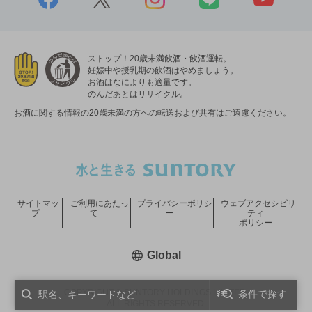
ストップ！20歳未満飲酒・飲酒運転。
妊娠中や授乳期の飲酒はやめましょう。
お酒はなによりも適量です。
のんだあとはリサイクル。
お酒に関する情報の20歳未満の方への転送および共有はご遠慮ください。
サイトマッ
ご利用にあたっ
プライバシーポリシ
ウェブアクセシビリ
プ
て
ー
ティ
ポリシー
新しいウィンドウで開く
Global
COPYRIGHT © SUNTORY HOLDINGS LIMITED.
条件で探す
ALL RIGHTS RESERVED.