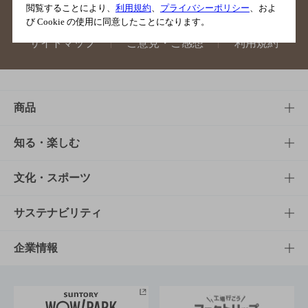
閲覧することにより、
利用規約
、
プライバシーポリシー
、およ
び Cookie の使用に同意したことになります。
サイトマップ
ご意見・ご感想
利用規約
商品
商品TOP
知る・楽しむ
商品一覧
知る・楽しむTOP
文化・スポーツ
商品発売情報
キャンペーン
文化・スポーツTOP
サステナビリティ
栄養成分一覧
工場見学
サントリーホール
サステナビリティTOP
企業情報
お料理・お酒レシピ
サントリー美術館
トップメッセージ
企業情報TOP