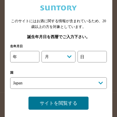
兵庫県のバー検索
奈良県のバー検索
滋賀県のバー検索
和歌山県のバー検索
広島県のバー検索
岡山県のバー検索
このサイトにはお酒に関する情報が含まれているため、
20
山口県のバー検索
鳥取県のバー検索
歳以上の方を対象としています。
島根県のバー検索
徳島県のバー検索
誕生年月日を西暦でご入力下さい。
香川県のバー検索
愛媛県のバー検索
生年月日
高知県のバー検索
福岡県のバー検索
年
月
日
長崎県のバー検索
佐賀県のバー検索
大分県のバー検索
熊本県のバー検索
国
宮崎県のバー検索
鹿児島県のバー検索
沖縄県のバー検索
店舗登録方法のご案内
店舗情報更新方法のご案内
サイトを閲覧する
掲載店舗様ログイン