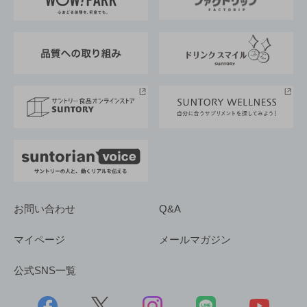
地域情報
サントリーサンバーズ大阪
サントリーが考えるサステナビリティ経営
企業概要
東京サントリーサンゴリアス
ESG情報ポータル
グループ企業一覧
サントリースポーツ
サステナビリティストーリーズ
事業所一覧
採用情報
お問い合わせ
Q&A
マイページ
メールマガジン
公式SNS一覧