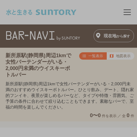
このページの本文へ移動
メニ
現在地
から探す
新所原駅(静岡県)周辺1kmで
一覧表示
地図表示
女性バーテンダーがいる・
2,000円未満のウイスキーボ
トルバー
新所原駅(静岡県)周辺1kmで女性バーテンダーがいる・2,000円未
満のおすすめウイスキーボトルバー。ひとり飲み、デート、隠れ家
的フンイキ、夜景が楽しめるバーなど、タイプや特徴・雰囲気、ご
予算の条件に合わせて絞り込むこともできます。素敵なバーで、至
福の時間を楽しんでください。
0〜0
0
件を表示 ／
全
件