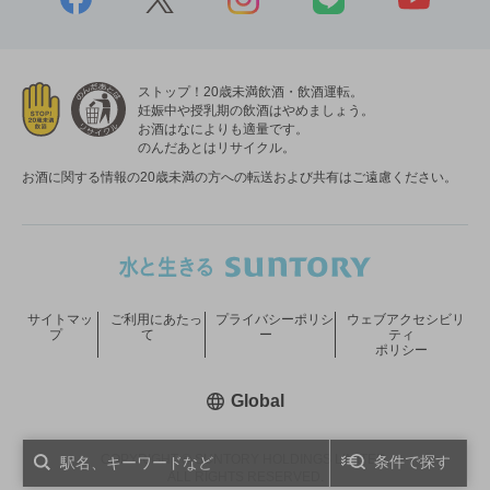
ストップ！20歳未満飲酒・飲酒運転。
妊娠中や授乳期の飲酒はやめましょう。
お酒はなによりも適量です。
のんだあとはリサイクル。
お酒に関する情報の20歳未満の方への転送および共有はご遠慮ください。
サイトマッ
ご利用にあたっ
プライバシーポリシ
ウェブアクセシビリ
プ
て
ー
ティ
ポリシー
新しいウィンドウで開く
Global
COPYRIGHT © SUNTORY HOLDINGS LIMITED.
条件で探す
ALL RIGHTS RESERVED.