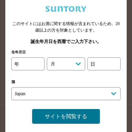
兵庫県のバー検索
奈良県のバー検索
滋賀県のバー検索
和歌山県のバー検索
広島県のバー検索
岡山県のバー検索
このサイトにはお酒に関する情報が含まれているため、
20
山口県のバー検索
鳥取県のバー検索
歳以上の方を対象としています。
島根県のバー検索
徳島県のバー検索
誕生年月日を西暦でご入力下さい。
香川県のバー検索
愛媛県のバー検索
生年月日
高知県のバー検索
福岡県のバー検索
年
月
日
長崎県のバー検索
佐賀県のバー検索
大分県のバー検索
熊本県のバー検索
国
宮崎県のバー検索
鹿児島県のバー検索
沖縄県のバー検索
店舗登録方法のご案内
店舗情報更新方法のご案内
サイトを閲覧する
掲載店舗様ログイン