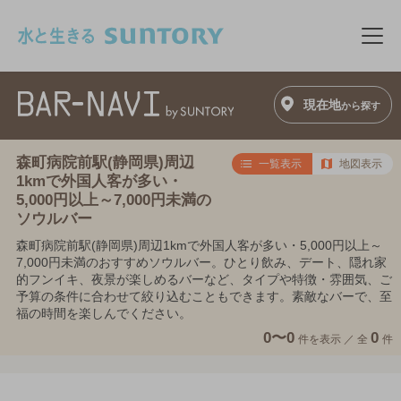
このページの本文へ移動
メニ
現在地
から探す
森町病院前駅(静岡県)周辺
一覧表示
地図表示
1kmで外国人客が多い・
5,000円以上～7,000円未満の
ソウルバー
森町病院前駅(静岡県)周辺1kmで外国人客が多い・5,000円以上～
7,000円未満のおすすめソウルバー。ひとり飲み、デート、隠れ家
的フンイキ、夜景が楽しめるバーなど、タイプや特徴・雰囲気、ご
予算の条件に合わせて絞り込むこともできます。素敵なバーで、至
福の時間を楽しんでください。
0〜0
0
件を表示 ／
全
件