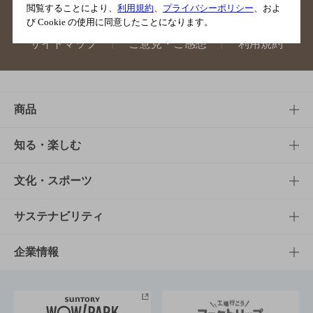
閲覧することにより、
利用規約
、
プライバシーポリシー
、およ
び Cookie の使用に同意したことになります。
サイトマップ
ご意見・ご感想
利用規約
商品
商品TOP
知る・楽しむ
商品一覧
知る・楽しむTOP
文化・スポーツ
商品発売情報
キャンペーン
文化・スポーツTOP
サステナビリティ
栄養成分一覧
工場見学
サントリーホール
サステナビリティTOP
企業情報
お料理・お酒レシピ
サントリー美術館
トップメッセージ
企業情報TOP