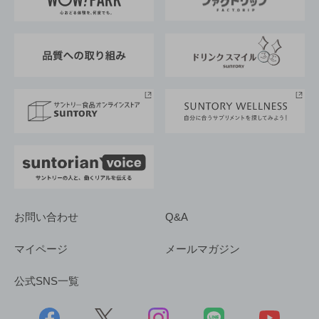
地域情報
サントリーサンバーズ大阪
サントリーが考えるサステナビリティ経営
企業概要
東京サントリーサンゴリアス
ESG情報ポータル
グループ企業一覧
サントリースポーツ
サステナビリティストーリーズ
事業所一覧
採用情報
お問い合わせ
Q&A
マイページ
メールマガジン
公式SNS一覧