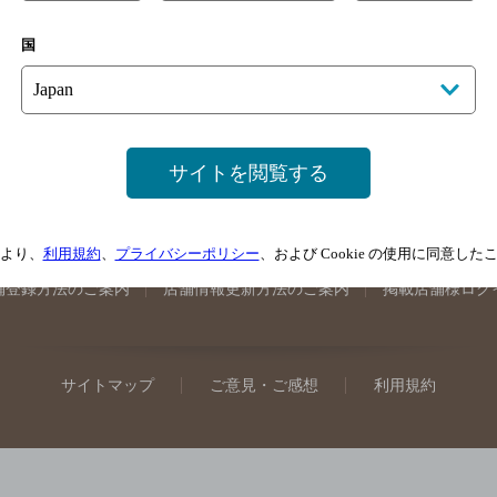
手県のバー検索
宮城県のバー検索
秋田県のバー検索
山形
国
馬県のバー検索
山梨県のバー検索
長野県のバー検索
新潟
埼玉県のバー検索
愛知県のバー検索
静岡県のバー検索
三
井県のバー検索
大阪府のバー検索
京都府のバー検索
兵庫
広島県のバー検索
岡山県のバー検索
山口県のバー検索
鳥
サイトを閲覧する
媛県のバー検索
高知県のバー検索
福岡県のバー検索
長崎
崎県のバー検索
鹿児島県のバー検索
沖縄県のバー検索
より、
利用規約
、
プライバシーポリシー
、および Cookie の使用に同意し
舗登録方法のご案内
店舗情報更新方法のご案内
掲載店舗様ログ
サイトマップ
ご意見・ご感想
利用規約