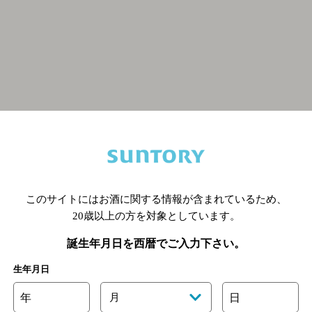
関連ページ
このサイトにはお酒に関する情報が含まれているため、
20歳以上の方を対象としています。
誕生年月日を西暦でご入力下さい。
生年月日
年
月
日