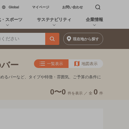
新しいウィンドウで開く
Global
マイページ
お問い合わせ
検索窓を開く
化・スポーツ
サステナビリティ
企業情報
現在地
から探す
のバー
一覧表示
地図表示
しめるバーなど、タイプや特徴・雰囲気、ご予算の条件に
0〜0
0
件を表示 ／
全
件