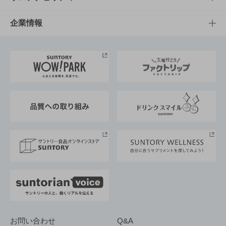
栄養成分一覧
工場見学
サントリーホール
サステナビリティTOP
企業情報
お料理・お酒レシピ
サントリー美術館
トップメッセージ
企業情報TOP
地域情報
サントリーサンバーズ大阪
サントリーが考えるサステナビリティ経営
企業概要
東京サントリーサンゴリアス
ESG情報ポータル
グループ企業一覧
サントリースポーツ
サステナビリティストーリーズ
事業所一覧
採用情報
お問い合わせ
Q&A