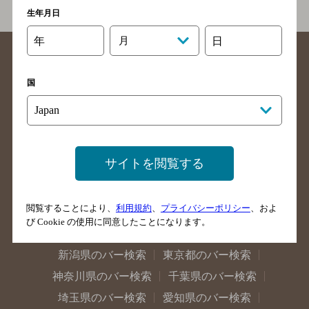
生年月日
年
月
日
国
北海道のバー検索
青森県のバー検索
岩手県のバー検索
宮城県のバー検索
サイトを閲覧する
秋田県のバー検索
山形県のバー検索
福島県のバー検索
茨城県のバー検索
閲覧することにより、
利用規約
、
プライバシーポリシー
、およ
栃木県のバー検索
群馬県のバー検索
び Cookie の使用に同意したことになります。
山梨県のバー検索
長野県のバー検索
新潟県のバー検索
東京都のバー検索
神奈川県のバー検索
千葉県のバー検索
埼玉県のバー検索
愛知県のバー検索