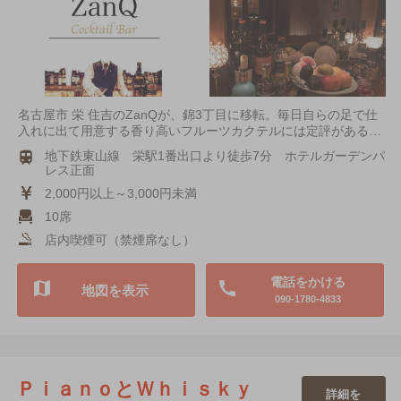
名古屋市 栄 住吉のZanQが、錦3丁目に移転。毎日自らの足で仕
入れに出て用意する香り高いフルーツカクテルには定評がある…
地下鉄東山線 栄駅1番出口より徒歩7分 ホテルガーデンパ
レス正面
2,000円以上～3,000円未満
10席
店内喫煙可（禁煙席なし）
電話をかける
地図を表示
090-1780-4833
ＰｉａｎｏとＷｈｉｓｋｙ
詳細を