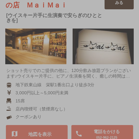
みる
の店 ＭａｉＭａｉ
[ウイスキー片手に生演奏で安らぎのひとと
きを]
ショット売りでのご提供の他に、120分飲み放題プランがござい
ます♪ウイスキー片手に、ピアノ生演奏を聞く、癒しの時間は…
地下鉄東山線 栄駅1番出口より徒歩3分
3,000円以上～5,000円未満
15席
店内喫煙可（禁煙席なし）
クーポンあり
電話をかける
地図を表示
052-962-2125