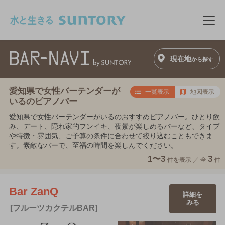
このページの本文へ移動
メニ
現在地
から探す
愛知県で女性バーテンダーが
一覧表示
地図表示
いるのピアノバー
愛知県で女性バーテンダーがいるのおすすめピアノバー。ひとり飲
み、デート、隠れ家的フンイキ、夜景が楽しめるバーなど、タイプ
や特徴・雰囲気、ご予算の条件に合わせて絞り込むこともできま
す。素敵なバーで、至福の時間を楽しんでください。
1〜3
3
件を表示 ／
全
件
Bar ZanQ
詳細を
みる
[フルーツカクテルBAR]