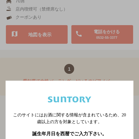
70席
店内喫煙可（禁煙席なし）
クーポンあり
電話をかける
地図を表示
0532-55-3377
1
愛知県で女性バーテンダーがいるのピアノバー
TOP
愛知県で女性バーテンダーがいるのピアノ
BAR-NAVI
愛知県
バー
このサイトにはお酒に関する情報が含まれているため、
20
歳以上の方を対象としています。
関連ページ
誕生年月日を西暦でご入力下さい。