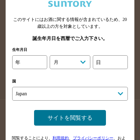
滋賀県のバー検索
和歌山県のバー検索
広島県のバー検索
岡山県のバー検索
山口県のバー検索
鳥取県のバー検索
このサイトにはお酒に関する情報が含まれているため、
20
歳以上の方を対象としています。
島根県のバー検索
徳島県のバー検索
誕生年月日を西暦でご入力下さい。
香川県のバー検索
愛媛県のバー検索
高知県のバー検索
福岡県のバー検索
生年月日
長崎県のバー検索
佐賀県のバー検索
年
月
日
大分県のバー検索
熊本県のバー検索
宮崎県のバー検索
鹿児島県のバー検索
国
沖縄県のバー検索
店舗登録方法のご案内
店舗情報更新方法のご案内
サイトを閲覧する
掲載店舗様ログイン
閲覧することにより、
利用規約
、
プライバシーポリシー
、およ