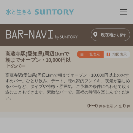
このページの本文へ移動
メニ
現在地
から探す
高蔵寺駅(愛知県)周辺1kmで
一覧表示
地図表示
朝までオープン・10,000円以
上のバー
高蔵寺駅(愛知県)周辺1kmで朝までオープン・10,000円以上のおす
すめバー。ひとり飲み、デート、隠れ家的フンイキ、夜景が楽しめ
るバーなど、タイプや特徴・雰囲気、ご予算の条件に合わせて絞り
込むこともできます。素敵なバーで、至福の時間を楽しんでくださ
い。
0〜0
0
件を表示 ／
全
件