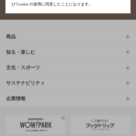
び Cookie の使用に同意したことになります。
サイトマップ
ご意見・ご感想
利用規約
商品
商品TOP
知る・楽しむ
商品一覧
知る・楽しむTOP
文化・スポーツ
商品発売情報
キャンペーン
文化・スポーツTOP
サステナビリティ
栄養成分一覧
工場見学
サントリーホール
サステナビリティTOP
企業情報
お料理・お酒レシピ
サントリー美術館
トップメッセージ
企業情報TOP
地域情報
サントリーサンバーズ大阪
サントリーが考えるサステナビリティ経営
企業概要