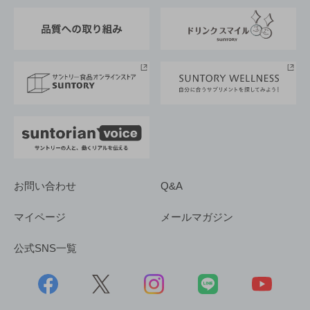
東京サントリーサンゴリアス
ESG情報ポータル
グループ企業一覧
サントリースポーツ
サステナビリティストーリーズ
事業所一覧
採用情報
お問い合わせ
Q&A
マイページ
メールマガジン
公式SNS一覧