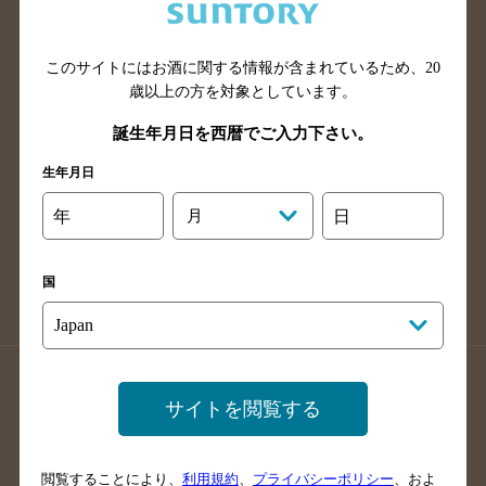
滋賀県のバー検索
和歌山県のバー検索
広島県のバー検索
岡山県のバー検索
山口県のバー検索
鳥取県のバー検索
このサイトにはお酒に関する情報が含まれているため、
20
歳以上の方を対象としています。
島根県のバー検索
徳島県のバー検索
誕生年月日を西暦でご入力下さい。
香川県のバー検索
愛媛県のバー検索
高知県のバー検索
福岡県のバー検索
生年月日
長崎県のバー検索
佐賀県のバー検索
年
月
日
大分県のバー検索
熊本県のバー検索
宮崎県のバー検索
鹿児島県のバー検索
国
沖縄県のバー検索
店舗登録方法のご案内
店舗情報更新方法のご案内
サイトを閲覧する
掲載店舗様ログイン
閲覧することにより、
利用規約
、
プライバシーポリシー
、およ