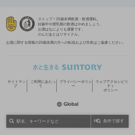
ストップ！20歳未満飲酒・飲酒運転。
妊娠中や授乳期の飲酒はやめましょう。
お酒はなによりも適量です。
のんだあとはリサイクル。
お酒に関する情報の20歳未満の方への転送および共有はご遠慮ください。
サイトマッ
ご利用にあたっ
プライバシーポリシ
ウェブアクセシビリ
プ
て
ー
ティ
ポリシー
新しいウィンドウで開く
Global
COPYRIGHT © SUNTORY HOLDINGS LIMITED.
条件で探す
ALL RIGHTS RESERVED.