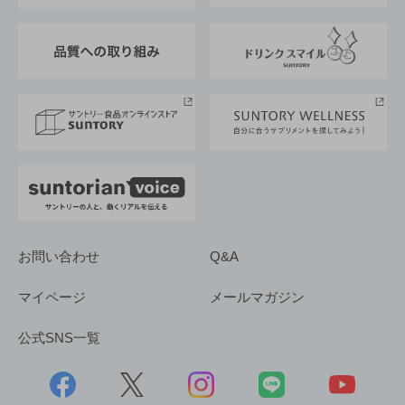
東京サントリーサンゴリアス
ESG情報ポータル
グループ企業一覧
サントリースポーツ
サステナビリティストーリーズ
事業所一覧
採用情報
お問い合わせ
Q&A
マイページ
メールマガジン
公式SNS一覧