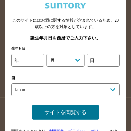
滋賀県のバー検索
和歌山県のバー検索
広島県のバー検索
岡山県のバー検索
このサイトにはお酒に関する情報が含まれているため、
20
山口県のバー検索
鳥取県のバー検索
歳以上の方を対象としています。
島根県のバー検索
徳島県のバー検索
誕生年月日を西暦でご入力下さい。
香川県のバー検索
愛媛県のバー検索
生年月日
高知県のバー検索
福岡県のバー検索
長崎県のバー検索
佐賀県のバー検索
年
月
日
大分県のバー検索
熊本県のバー検索
宮崎県のバー検索
鹿児島県のバー検索
国
沖縄県のバー検索
店舗登録方法のご案内
店舗情報更新方法のご案内
サイトを閲覧する
掲載店舗様ログイン