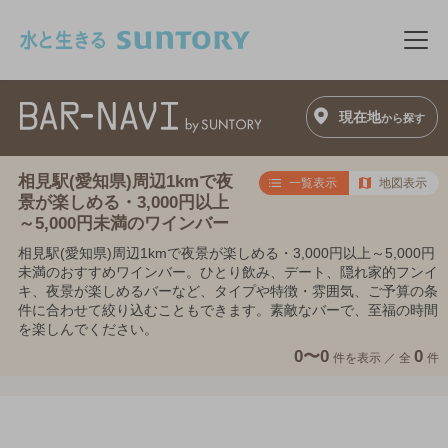
このページの本文へ移動
メニ
現在地
から探す
相見駅(愛知県)周辺1kmで夜
一覧表示
地図表示
景が楽しめる・3,000円以上
～5,000円未満のワインバー
相見駅(愛知県)周辺1kmで夜景が楽しめる・3,000円以上～5,000円
未満のおすすめワインバー。ひとり飲み、デート、隠れ家的フンイ
キ、夜景が楽しめるバーなど、タイプや特徴・雰囲気、ご予算の条
件に合わせて絞り込むこともできます。素敵なバーで、至福の時間
を楽しんでください。
0〜0
0
件を表示 ／
全
件