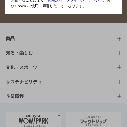
閲覧することにより、
利用規約
、
プライバシーポリシー
、およ
び Cookie の使用に同意したことになります。
サイトマップ
ご意見・ご感想
利用規約
商品
商品TOP
知る・楽しむ
商品一覧
知る・楽しむTOP
文化・スポーツ
商品発売情報
キャンペーン
文化・スポーツTOP
サステナビリティ
栄養成分一覧
工場見学
サントリーホール
サステナビリティTOP
企業情報
お料理・お酒レシピ
サントリー美術館
トップメッセージ
企業情報TOP
地域情報
サントリーサンバーズ大阪
サントリーが考えるサステナビリティ経営
企業概要