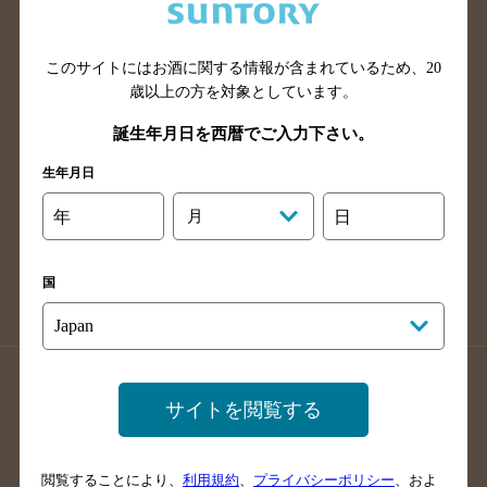
滋賀県のバー検索
和歌山県のバー検索
広島県のバー検索
岡山県のバー検索
山口県のバー検索
鳥取県のバー検索
このサイトにはお酒に関する情報が含まれているため、
20
歳以上の方を対象としています。
島根県のバー検索
徳島県のバー検索
誕生年月日を西暦でご入力下さい。
香川県のバー検索
愛媛県のバー検索
高知県のバー検索
福岡県のバー検索
生年月日
長崎県のバー検索
佐賀県のバー検索
年
月
日
大分県のバー検索
熊本県のバー検索
宮崎県のバー検索
鹿児島県のバー検索
国
沖縄県のバー検索
店舗登録方法のご案内
店舗情報更新方法のご案内
サイトを閲覧する
掲載店舗様ログイン
閲覧することにより、
利用規約
、
プライバシーポリシー
、およ