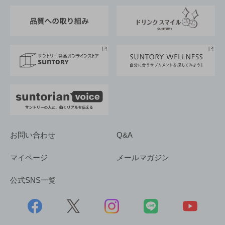
東京サントリーサンゴリアス
ESG情報ポータル
グループ企業一覧
サントリースポーツ
サステナビリティストーリーズ
事業所一覧
採用情報
お問い合わせ
Q&A
マイページ
メールマガジン
公式SNS一覧