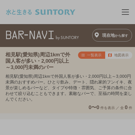
このページの本文へ移動
メニ
現在地
から探す
相見駅(愛知県)周辺1kmで外
一覧表示
地図表示
国人客が多い・2,000円以上
～3,000円未満のバー
相見駅(愛知県)周辺1kmで外国人客が多い・2,000円以上～3,000円
未満のおすすめバー。ひとり飲み、デート、隠れ家的フンイキ、夜
景が楽しめるバーなど、タイプや特徴・雰囲気、ご予算の条件に合
わせて絞り込むこともできます。素敵なバーで、至福の時間を楽し
んでください。
0〜0
0
件を表示 ／
全
件