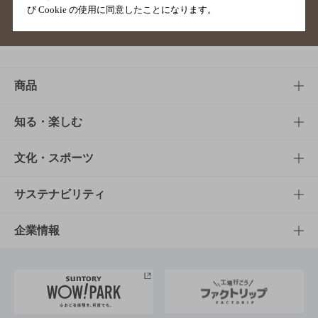
び Cookie の使用に同意したことになります。
サイトマップ
ご意見・ご感想
利用規約
商品
商品TOP
知る・楽しむ
商品一覧
知る・楽しむTOP
文化・スポーツ
商品発売情報
キャンペーン
文化・スポーツTOP
サステナビリティ
栄養成分一覧
工場見学
サントリーホール
サステナビリティTOP
企業情報
お料理・お酒レシピ
サントリー美術館
トップメッセージ
企業情報TOP
地域情報
サントリーサンバーズ大阪
サントリーが考えるサステナビリティ経営
企業概要