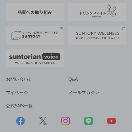
東京サントリーサンゴリアス
ESG情報ポータル
グループ企業一覧
サントリースポーツ
サステナビリティストーリーズ
事業所一覧
採用情報
お問い合わせ
Q&A
マイページ
メールマガジン
公式SNS一覧