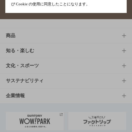
び Cookie の使用に同意したことになります。
サイトマップ
ご意見・ご感想
利用規約
商品
商品TOP
知る・楽しむ
商品一覧
知る・楽しむTOP
文化・スポーツ
商品発売情報
キャンペーン
文化・スポーツTOP
サステナビリティ
栄養成分一覧
工場見学
サントリーホール
サステナビリティTOP
企業情報
お料理・お酒レシピ
サントリー美術館
トップメッセージ
企業情報TOP
地域情報
サントリーサンバーズ大阪
サントリーが考えるサステナビリティ経営
企業概要