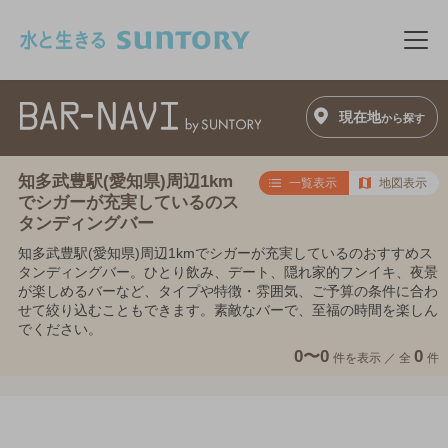
このページの本文へ移動
メニ
現在地
から探す
知多武豊駅(愛知県)周辺1km
一覧表示
地図表示
でシガーが充実しているのス
タンディングバー
知多武豊駅(愛知県)周辺1kmでシガーが充実しているのおすすめス
タンディングバー。ひとり飲み、デート、隠れ家的フンイキ、夜景
が楽しめるバーなど、タイプや特徴・雰囲気、ご予算の条件に合わ
せて絞り込むこともできます。素敵なバーで、至福の時間を楽しん
でください。
0〜0
0
件を表示 ／
全
件