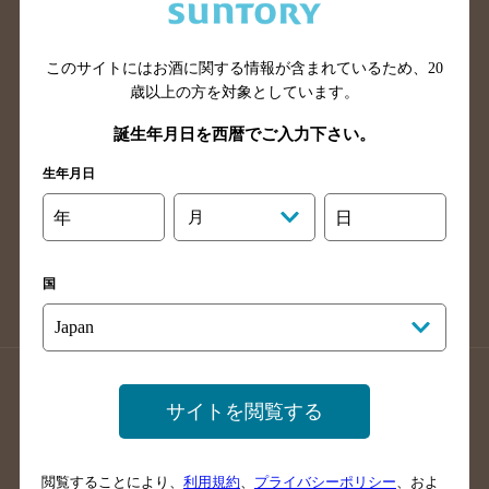
滋賀県のバー検索
和歌山県のバー検索
広島県のバー検索
岡山県のバー検索
山口県のバー検索
鳥取県のバー検索
このサイトにはお酒に関する情報が含まれているため、
20
歳以上の方を対象としています。
島根県のバー検索
徳島県のバー検索
誕生年月日を西暦でご入力下さい。
香川県のバー検索
愛媛県のバー検索
高知県のバー検索
福岡県のバー検索
生年月日
長崎県のバー検索
佐賀県のバー検索
年
月
日
大分県のバー検索
熊本県のバー検索
宮崎県のバー検索
鹿児島県のバー検索
国
沖縄県のバー検索
店舗登録方法のご案内
店舗情報更新方法のご案内
サイトを閲覧する
掲載店舗様ログイン
閲覧することにより、
利用規約
、
プライバシーポリシー
、およ