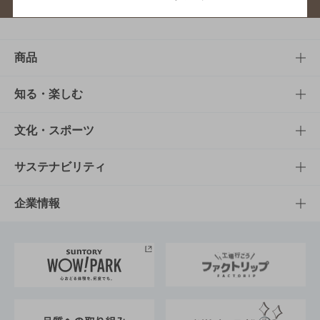
商品
商品TOP
知る・楽しむ
商品一覧
知る・楽しむTOP
文化・スポーツ
商品発売情報
キャンペーン
文化・スポーツTOP
サステナビリティ
栄養成分一覧
工場見学
サントリーホール
サステナビリティTOP
企業情報
お料理・お酒レシピ
サントリー美術館
トップメッセージ
企業情報TOP
地域情報
サントリーサンバーズ大阪
サントリーが考えるサステナビリティ経営
企業概要
東京サントリーサンゴリアス
ESG情報ポータル
グループ企業一覧