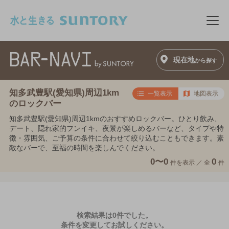
このページの本文へ移動
メニ
現在地
から探す
知多武豊駅(愛知県)周辺1km
一覧表示
地図表示
のロックバー
知多武豊駅(愛知県)周辺1kmのおすすめロックバー。ひとり飲み、
デート、隠れ家的フンイキ、夜景が楽しめるバーなど、タイプや特
徴・雰囲気、ご予算の条件に合わせて絞り込むこともできます。素
敵なバーで、至福の時間を楽しんでください。
0〜0
0
件を表示 ／
全
件
検索結果は0件でした。
条件を変更してお試しください。