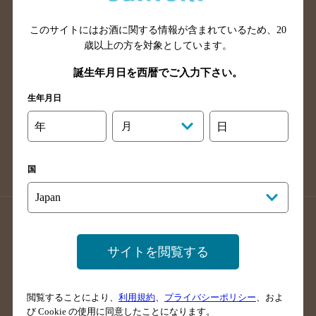
山口県のバー検索
鳥取県のバー検索
このサイトにはお酒に関する情報が含まれているため、
20
島根県のバー検索
徳島県のバー検索
歳以上の方を対象としています。
香川県のバー検索
愛媛県のバー検索
誕生年月日を西暦でご入力下さい。
高知県のバー検索
福岡県のバー検索
生年月日
長崎県のバー検索
佐賀県のバー検索
大分県のバー検索
熊本県のバー検索
年
月
日
宮崎県のバー検索
鹿児島県のバー検索
沖縄県のバー検索
国
店舗登録方法のご案内
店舗情報更新方法のご案内
掲載店舗様ログイン
サイトを閲覧する
閲覧することにより、
利用規約
、
プライバシーポリシー
、およ
サイトマップ
ご意見・ご感想
利用規約
び Cookie の使用に同意したことになります。