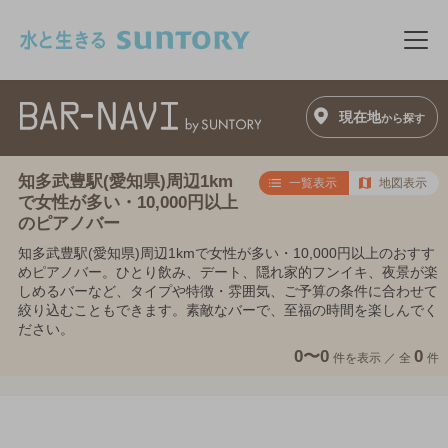
このページの本文へ移動
メニ
現在地
から探す
知多武豊駅(愛知県)周辺1km
一覧表示
地図表示
で女性が多い・10,000円以上
のピアノバー
知多武豊駅(愛知県)周辺1kmで女性が多い・10,000円以上のおすす
めピアノバー。ひとり飲み、デート、隠れ家的フンイキ、夜景が楽
しめるバーなど、タイプや特徴・雰囲気、ご予算の条件に合わせて
絞り込むこともできます。素敵なバーで、至福の時間を楽しんでく
ださい。
0〜0
0
件を表示 ／
全
件