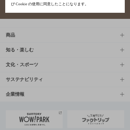
び Cookie の使用に同意したことになります。
サイトマップ
ご意見・ご感想
利用規約
商品
商品TOP
知る・楽しむ
商品一覧
知る・楽しむTOP
文化・スポーツ
商品発売情報
キャンペーン
文化・スポーツTOP
サステナビリティ
栄養成分一覧
工場見学
サントリーホール
サステナビリティTOP
企業情報
お料理・お酒レシピ
サントリー美術館
トップメッセージ
企業情報TOP
地域情報
サントリーサンバーズ大阪
サントリーが考えるサステナビリティ経営
企業概要