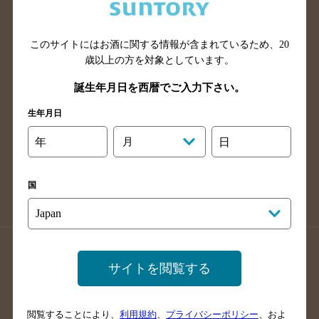
滋賀県のバー検索
和歌山県のバー検索
広島県のバー検索
岡山県のバー検索
山口県のバー検索
鳥取県のバー検索
このサイトにはお酒に関する情報が含まれているため、
20
歳以上の方を対象としています。
島根県のバー検索
徳島県のバー検索
誕生年月日を西暦でご入力下さい。
香川県のバー検索
愛媛県のバー検索
高知県のバー検索
福岡県のバー検索
生年月日
長崎県のバー検索
佐賀県のバー検索
年
月
日
大分県のバー検索
熊本県のバー検索
宮崎県のバー検索
鹿児島県のバー検索
国
沖縄県のバー検索
店舗登録方法のご案内
店舗情報更新方法のご案内
サイトを閲覧する
掲載店舗様ログイン
閲覧することにより、
利用規約
、
プライバシーポリシー
、およ