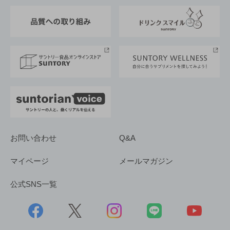
東京サントリーサンゴリアス
ESG情報ポータル
グループ企業一覧
サントリースポーツ
サステナビリティストーリーズ
事業所一覧
採用情報
お問い合わせ
Q&A
マイページ
メールマガジン
公式SNS一覧