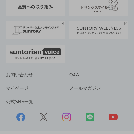
東京サントリーサンゴリアス
ESG情報ポータル
グループ企業一覧
サントリースポーツ
サステナビリティストーリーズ
事業所一覧
採用情報
お問い合わせ
Q&A
マイページ
メールマガジン
公式SNS一覧