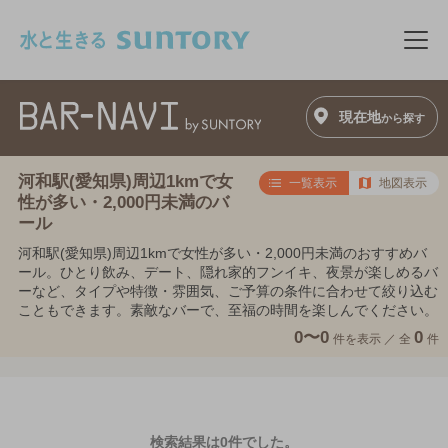
このページの本文へ移動
メニ
現在地
から探す
河和駅(愛知県)周辺1kmで女
一覧表示
地図表示
性が多い・2,000円未満のバ
ール
河和駅(愛知県)周辺1kmで女性が多い・2,000円未満のおすすめバ
ール。ひとり飲み、デート、隠れ家的フンイキ、夜景が楽しめるバ
ーなど、タイプや特徴・雰囲気、ご予算の条件に合わせて絞り込む
こともできます。素敵なバーで、至福の時間を楽しんでください。
0〜0
0
件を表示 ／
全
件
検索結果は0件でした。