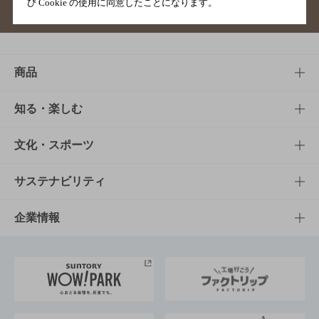
び Cookie の使用に同意したことになります。
サイトマップ
ご意見・ご感想
利用規約
商品
商品TOP
知る・楽しむ
商品一覧
知る・楽しむTOP
文化・スポーツ
商品発売情報
キャンペーン
文化・スポーツTOP
サステナビリティ
栄養成分一覧
工場見学
サントリーホール
サステナビリティTOP
企業情報
お料理・お酒レシピ
サントリー美術館
トップメッセージ
企業情報TOP
地域情報
サントリーサンバーズ大阪
サントリーが考えるサステナビリティ経営
企業概要