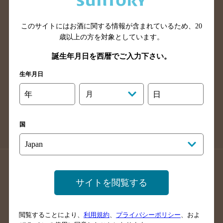
広島県のバー検索
岡山県のバー検索
山口県のバー検索
鳥取県のバー検索
このサイトにはお酒に関する情報が含まれているため、
20
島根県のバー検索
徳島県のバー検索
歳以上の方を対象としています。
香川県のバー検索
愛媛県のバー検索
誕生年月日を西暦でご入力下さい。
高知県のバー検索
福岡県のバー検索
生年月日
長崎県のバー検索
佐賀県のバー検索
年
月
日
大分県のバー検索
熊本県のバー検索
宮崎県のバー検索
鹿児島県のバー検索
国
沖縄県のバー検索
店舗登録方法のご案内
店舗情報更新方法のご案内
サイトを閲覧する
掲載店舗様ログイン
閲覧することにより、
利用規約
、
プライバシーポリシー
、およ