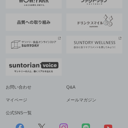
地域情報
サントリーサンバーズ大阪
サントリーが考えるサステナビリティ経営
企業概要
東京サントリーサンゴリアス
ESG情報ポータル
グループ企業一覧
サントリースポーツ
サステナビリティストーリーズ
事業所一覧
採用情報
お問い合わせ
Q&A
マイページ
メールマガジン
公式SNS一覧