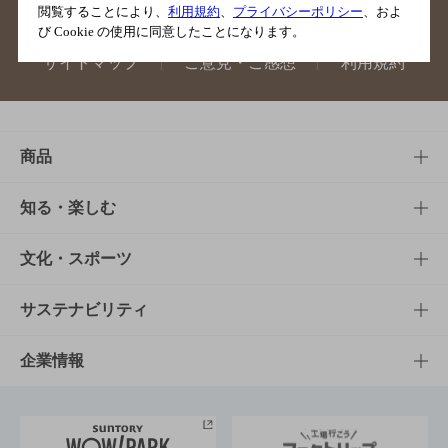
閲覧することにより、
利用規約
、
プライバシーポリシー
、およ
び Cookie の使用に同意したことになります。
サイトマップ
ご意見・ご感想
利用規約
商品
商品TOP
知る・楽しむ
商品一覧
知る・楽しむTOP
文化・スポーツ
商品発売情報
キャンペーン
文化・スポーツTOP
サステナビリティ
栄養成分一覧
工場見学
サントリーホール
サステナビリティTOP
企業情報
お料理・お酒レシピ
サントリー美術館
トップメッセージ
企業情報TOP