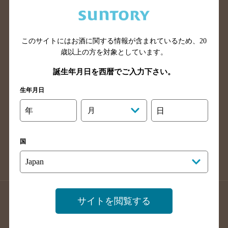
兵庫県のバー検索
奈良県のバー検索
滋賀県のバー検索
和歌山県のバー検索
広島県のバー検索
岡山県のバー検索
このサイトにはお酒に関する情報が含まれているため、
20
山口県のバー検索
鳥取県のバー検索
歳以上の方を対象としています。
島根県のバー検索
徳島県のバー検索
誕生年月日を西暦でご入力下さい。
香川県のバー検索
愛媛県のバー検索
生年月日
高知県のバー検索
福岡県のバー検索
年
月
日
長崎県のバー検索
佐賀県のバー検索
大分県のバー検索
熊本県のバー検索
国
宮崎県のバー検索
鹿児島県のバー検索
沖縄県のバー検索
店舗登録方法のご案内
店舗情報更新方法のご案内
サイトを閲覧する
掲載店舗様ログイン