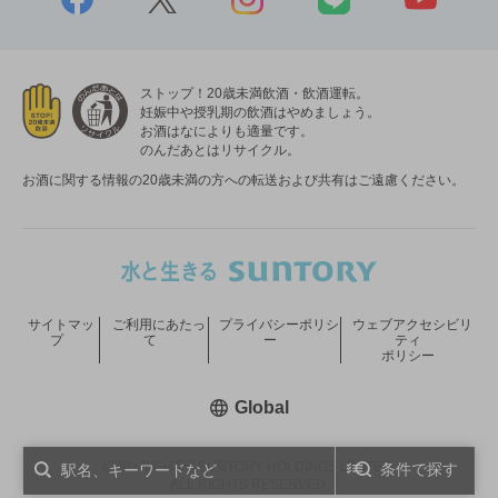
ストップ！20歳未満飲酒・飲酒運転。
妊娠中や授乳期の飲酒はやめましょう。
お酒はなによりも適量です。
のんだあとはリサイクル。
お酒に関する情報の20歳未満の方への転送および共有はご遠慮ください。
サイトマッ
ご利用にあたっ
プライバシーポリシ
ウェブアクセシビリ
プ
て
ー
ティ
ポリシー
新しいウィンドウで開く
Global
COPYRIGHT © SUNTORY HOLDINGS LIMITED.
条件で探す
ALL RIGHTS RESERVED.