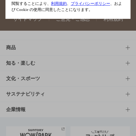
閲覧することにより、
利用規約
、
プライバシーポリシー
、およ
び Cookie の使用に同意したことになります。
サイトマップ
ご意見・ご感想
利用規約
商品
商品TOP
知る・楽しむ
商品一覧
知る・楽しむTOP
文化・スポーツ
商品発売情報
キャンペーン
文化・スポーツTOP
サステナビリティ
栄養成分一覧
工場見学
サントリーホール
サステナビリティTOP
企業情報
お料理・お酒レシピ
サントリー美術館
トップメッセージ
企業情報TOP