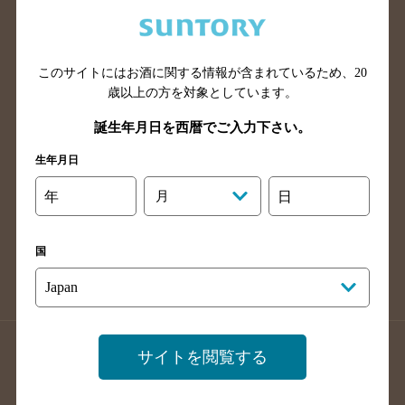
兵庫県のバー検索
奈良県のバー検索
滋賀県のバー検索
和歌山県のバー検索
広島県のバー検索
岡山県のバー検索
このサイトにはお酒に関する情報が含まれているため、
20
山口県のバー検索
鳥取県のバー検索
歳以上の方を対象としています。
島根県のバー検索
徳島県のバー検索
誕生年月日を西暦でご入力下さい。
香川県のバー検索
愛媛県のバー検索
生年月日
高知県のバー検索
福岡県のバー検索
年
月
日
長崎県のバー検索
佐賀県のバー検索
大分県のバー検索
熊本県のバー検索
国
宮崎県のバー検索
鹿児島県のバー検索
沖縄県のバー検索
店舗登録方法のご案内
店舗情報更新方法のご案内
サイトを閲覧する
掲載店舗様ログイン