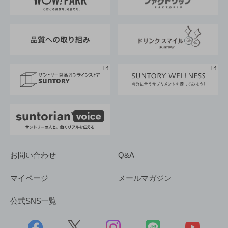
地域情報
サントリーサンバーズ大阪
サントリーが考えるサステナビリティ経営
企業概要
東京サントリーサンゴリアス
ESG情報ポータル
グループ企業一覧
サントリースポーツ
サステナビリティストーリーズ
事業所一覧
採用情報
お問い合わせ
Q&A
マイページ
メールマガジン
公式SNS一覧