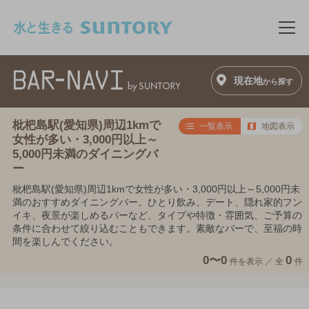
このページの本文へ移動
メニ
現在地
から探す
枇杷島駅(愛知県)周辺1kmで
一覧表示
地図表示
女性が多い・3,000円以上～
5,000円未満のダイニングバ
ー
枇杷島駅(愛知県)周辺1kmで女性が多い・3,000円以上～5,000円未
満のおすすめダイニングバー。ひとり飲み、デート、隠れ家的フン
イキ、夜景が楽しめるバーなど、タイプや特徴・雰囲気、ご予算の
条件に合わせて絞り込むこともできます。素敵なバーで、至福の時
間を楽しんでください。
0〜0
0
件を表示 ／
全
件