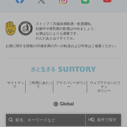
ストップ！20歳未満飲酒・飲酒運転。
妊娠中や授乳期の飲酒はやめましょう。
お酒はなによりも適量です。
のんだあとはリサイクル。
お酒に関する情報の20歳未満の方への転送および共有はご遠慮ください。
サイトマッ
ご利用にあたっ
プライバシーポリシ
ウェブアクセシビリ
プ
て
ー
ティ
ポリシー
新しいウィンドウで開く
Global
COPYRIGHT © SUNTORY HOLDINGS LIMITED.
条件で探す
ALL RIGHTS RESERVED.