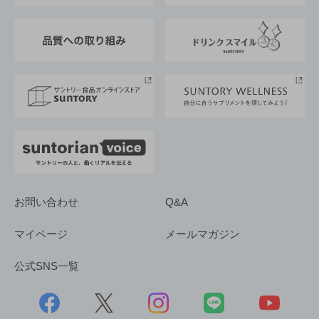
東京サントリーサンゴリアス
ESG情報ポータル
グループ企業一覧
サントリースポーツ
サステナビリティストーリーズ
事業所一覧
採用情報
お問い合わせ
Q&A
マイページ
メールマガジン
公式SNS一覧