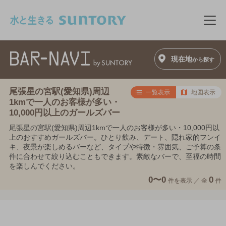
このページの本文へ移動
メニ
現在地
から探す
尾張星の宮駅(愛知県)周辺
一覧表示
地図表示
1kmで一人のお客様が多い・
10,000円以上のガールズバー
尾張星の宮駅(愛知県)周辺1kmで一人のお客様が多い・10,000円以
上のおすすめガールズバー。ひとり飲み、デート、隠れ家的フンイ
キ、夜景が楽しめるバーなど、タイプや特徴・雰囲気、ご予算の条
件に合わせて絞り込むこともできます。素敵なバーで、至福の時間
を楽しんでください。
0〜0
0
件を表示 ／
全
件