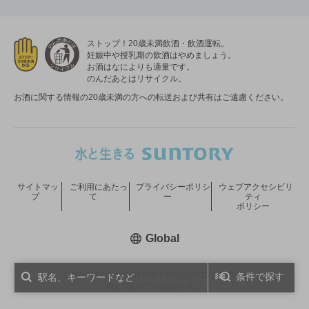
ストップ！20歳未満飲酒・飲酒運転。
妊娠中や授乳期の飲酒はやめましょう。
お酒はなによりも適量です。
のんだあとはリサイクル。
お酒に関する情報の20歳未満の方への転送および共有はご遠慮ください。
サイトマッ
ご利用にあたっ
プライバシーポリシ
ウェブアクセシビリ
プ
て
ー
ティ
ポリシー
新しいウィンドウで開く
Global
COPYRIGHT © SUNTORY HOLDINGS LIMITED.
条件で探す
ALL RIGHTS RESERVED.