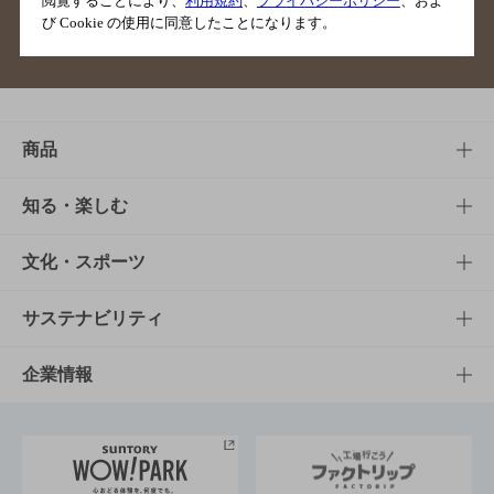
閲覧することにより、
利用規約
、
プライバシーポリシー
、およ
び Cookie の使用に同意したことになります。
サイトマップ
ご意見・ご感想
利用規約
商品
商品TOP
知る・楽しむ
商品一覧
知る・楽しむTOP
文化・スポーツ
商品発売情報
キャンペーン
文化・スポーツTOP
サステナビリティ
栄養成分一覧
工場見学
サントリーホール
サステナビリティTOP
企業情報
お料理・お酒レシピ
サントリー美術館
トップメッセージ
企業情報TOP
地域情報
サントリーサンバーズ大阪
サントリーが考えるサステナビリティ経営
企業概要