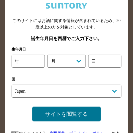
滋賀県のバー検索
和歌山県のバー検索
広島県のバー検索
岡山県のバー検索
このサイトにはお酒に関する情報が含まれているため、
20
山口県のバー検索
鳥取県のバー検索
歳以上の方を対象としています。
島根県のバー検索
徳島県のバー検索
誕生年月日を西暦でご入力下さい。
香川県のバー検索
愛媛県のバー検索
生年月日
高知県のバー検索
福岡県のバー検索
長崎県のバー検索
佐賀県のバー検索
年
月
日
大分県のバー検索
熊本県のバー検索
宮崎県のバー検索
鹿児島県のバー検索
国
沖縄県のバー検索
店舗登録方法のご案内
店舗情報更新方法のご案内
サイトを閲覧する
掲載店舗様ログイン