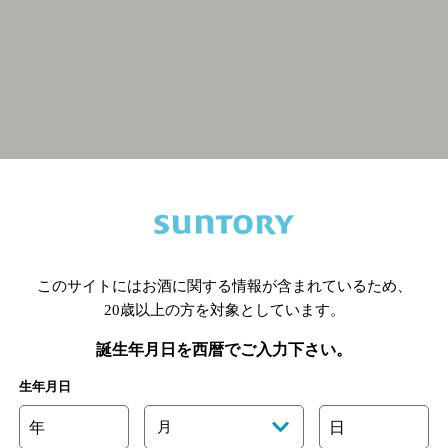
関連ページ
このサイトにはお酒に関する情報が含まれているため、
20歳以上の方を対象としています。
誕生年月日を西暦でご入力下さい。
生年月日
年
月
日