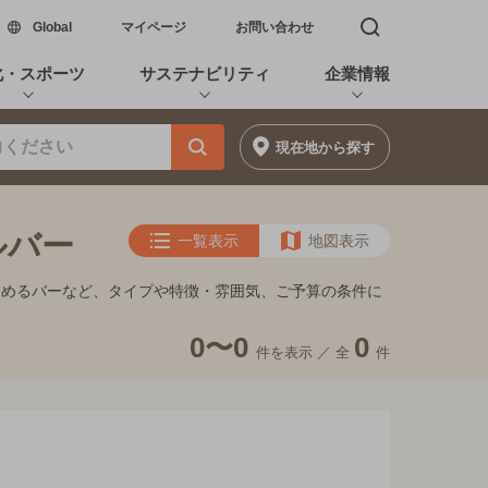
新しいウィンドウで開く
Global
マイページ
お問い合わせ
検索窓を開く
化・スポーツ
サステナビリティ
企業情報
現在地
から探す
ルバー
一覧表示
地図表示
しめるバーなど、タイプや特徴・雰囲気、ご予算の条件に
0〜0
0
件を表示 ／
全
件