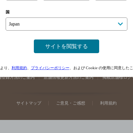
手県のバー検索
宮城県のバー検索
秋田県のバー検索
山形
国
馬県のバー検索
山梨県のバー検索
長野県のバー検索
新潟
埼玉県のバー検索
愛知県のバー検索
静岡県のバー検索
三
井県のバー検索
大阪府のバー検索
京都府のバー検索
兵庫
広島県のバー検索
岡山県のバー検索
山口県のバー検索
鳥
サイトを閲覧する
媛県のバー検索
高知県のバー検索
福岡県のバー検索
長崎
崎県のバー検索
鹿児島県のバー検索
沖縄県のバー検索
より、
利用規約
、
プライバシーポリシー
、および Cookie の使用に同意し
舗登録方法のご案内
店舗情報更新方法のご案内
掲載店舗様ログ
サイトマップ
ご意見・ご感想
利用規約