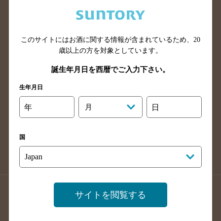
兵庫県のバー検索
奈良県のバー検索
滋賀県のバー検索
和歌山県のバー検索
広島県のバー検索
岡山県のバー検索
このサイトにはお酒に関する情報が含まれているため、
20
山口県のバー検索
鳥取県のバー検索
歳以上の方を対象としています。
島根県のバー検索
徳島県のバー検索
誕生年月日を西暦でご入力下さい。
香川県のバー検索
愛媛県のバー検索
生年月日
高知県のバー検索
福岡県のバー検索
年
月
日
長崎県のバー検索
佐賀県のバー検索
大分県のバー検索
熊本県のバー検索
国
宮崎県のバー検索
鹿児島県のバー検索
沖縄県のバー検索
店舗登録方法のご案内
店舗情報更新方法のご案内
サイトを閲覧する
掲載店舗様ログイン