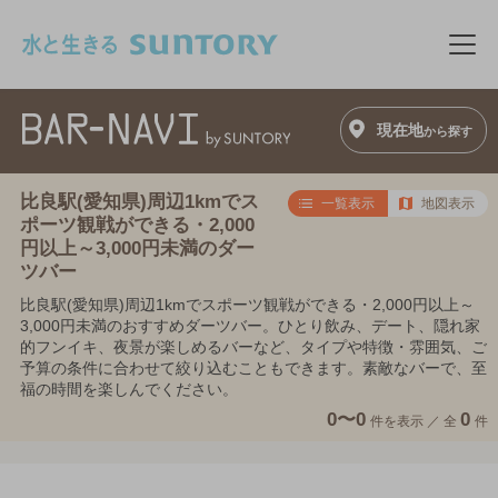
このページの本文へ移動
メニ
現在地
から探す
比良駅(愛知県)周辺1kmでス
一覧表示
地図表示
ポーツ観戦ができる・2,000
円以上～3,000円未満のダー
ツバー
比良駅(愛知県)周辺1kmでスポーツ観戦ができる・2,000円以上～
3,000円未満のおすすめダーツバー。ひとり飲み、デート、隠れ家
的フンイキ、夜景が楽しめるバーなど、タイプや特徴・雰囲気、ご
予算の条件に合わせて絞り込むこともできます。素敵なバーで、至
福の時間を楽しんでください。
0〜0
0
件を表示 ／
全
件