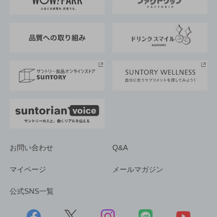
地域情報
サントリーサンバーズ大阪
サントリーが考えるサステナビリティ経営
企業概要
東京サントリーサンゴリアス
ESG情報ポータル
グループ企業一覧
サントリースポーツ
サステナビリティストーリーズ
事業所一覧
採用情報
お問い合わせ
Q&A
マイページ
メールマガジン
公式SNS一覧