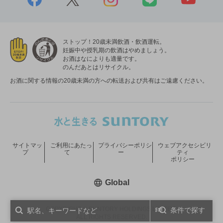
ストップ！20歳未満飲酒・飲酒運転。
妊娠中や授乳期の飲酒はやめましょう。
お酒はなによりも適量です。
のんだあとはリサイクル。
お酒に関する情報の20歳未満の方への転送および共有はご遠慮ください。
サイトマッ
ご利用にあたっ
プライバシーポリシ
ウェブアクセシビリ
プ
て
ー
ティ
ポリシー
新しいウィンドウで開く
Global
COPYRIGHT © SUNTORY HOLDINGS LIMITED.
条件で探す
ALL RIGHTS RESERVED.