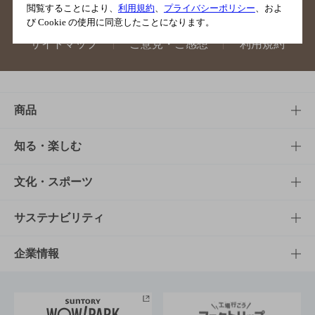
閲覧することにより、
利用規約
、
プライバシーポリシー
、およ
び Cookie の使用に同意したことになります。
サイトマップ
ご意見・ご感想
利用規約
商品
商品TOP
知る・楽しむ
商品一覧
知る・楽しむTOP
文化・スポーツ
商品発売情報
キャンペーン
文化・スポーツTOP
サステナビリティ
栄養成分一覧
工場見学
サントリーホール
サステナビリティTOP
企業情報
お料理・お酒レシピ
サントリー美術館
トップメッセージ
企業情報TOP