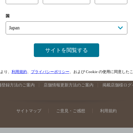
手県のバー検索
宮城県のバー検索
秋田県のバー検索
山形
国
馬県のバー検索
山梨県のバー検索
長野県のバー検索
新潟
埼玉県のバー検索
愛知県のバー検索
静岡県のバー検索
三
井県のバー検索
大阪府のバー検索
京都府のバー検索
兵庫
広島県のバー検索
岡山県のバー検索
山口県のバー検索
鳥
サイトを閲覧する
媛県のバー検索
高知県のバー検索
福岡県のバー検索
長崎
崎県のバー検索
鹿児島県のバー検索
沖縄県のバー検索
より、
利用規約
、
プライバシーポリシー
、および Cookie の使用に同意し
舗登録方法のご案内
店舗情報更新方法のご案内
掲載店舗様ログ
サイトマップ
ご意見・ご感想
利用規約