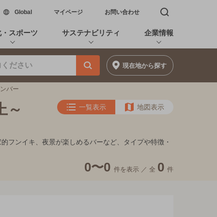
新しいウィンドウで開く
Global
マイページ
お問い合わせ
検索窓を開く
化・スポーツ
サステナビリティ
企業情報
現在地
から探す
インバー
上～
一覧表示
地図表示
隠れ家的フンイキ、夜景が楽しめるバーなど、タイプや特徴・
0〜0
0
件を表示 ／
全
件