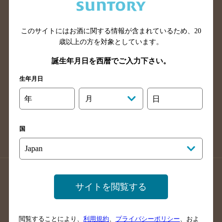
滋賀県のバー検索
和歌山県のバー検索
広島県のバー検索
岡山県のバー検索
山口県のバー検索
鳥取県のバー検索
このサイトにはお酒に関する情報が含まれているため、
20
歳以上の方を対象としています。
島根県のバー検索
徳島県のバー検索
誕生年月日を西暦でご入力下さい。
香川県のバー検索
愛媛県のバー検索
高知県のバー検索
福岡県のバー検索
生年月日
長崎県のバー検索
佐賀県のバー検索
年
月
日
大分県のバー検索
熊本県のバー検索
宮崎県のバー検索
鹿児島県のバー検索
国
沖縄県のバー検索
店舗登録方法のご案内
店舗情報更新方法のご案内
サイトを閲覧する
掲載店舗様ログイン
閲覧することにより、
利用規約
、
プライバシーポリシー
、およ