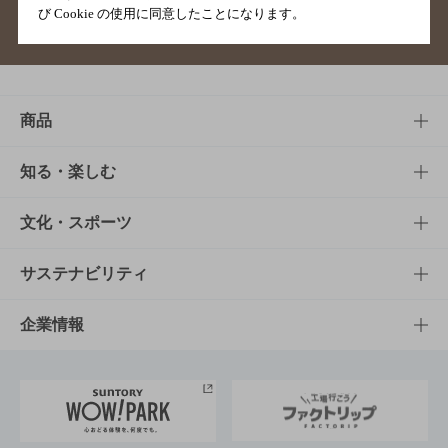
び Cookie の使用に同意したことになります。
サイトマップ
ご意見・ご感想
利用規約
商品
商品TOP
知る・楽しむ
商品一覧
知る・楽しむTOP
文化・スポーツ
商品発売情報
キャンペーン
文化・スポーツTOP
サステナビリティ
栄養成分一覧
工場見学
サントリーホール
サステナビリティTOP
企業情報
お料理・お酒レシピ
サントリー美術館
トップメッセージ
企業情報TOP
地域情報
サントリーサンバーズ大阪
サントリーが考えるサステナビリティ経営
企業概要