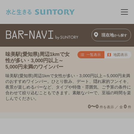
このページの本文へ移動
メニ
現在地
から探す
味美駅(愛知県)周辺1kmで女
一覧表示
地図表示
性が多い・3,000円以上～
5,000円未満のワインバー
味美駅(愛知県)周辺1kmで女性が多い・3,000円以上～5,000円未満
のおすすめワインバー。ひとり飲み、デート、隠れ家的フンイキ、
夜景が楽しめるバーなど、タイプや特徴・雰囲気、ご予算の条件に
合わせて絞り込むこともできます。素敵なバーで、至福の時間を楽
しんでください。
0〜0
0
件を表示 ／
全
件