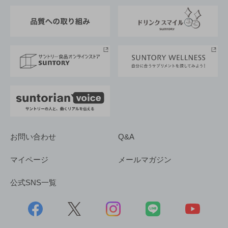
東京サントリーサンゴリアス
ESG情報ポータル
グループ企業一覧
サントリースポーツ
サステナビリティストーリーズ
事業所一覧
採用情報
お問い合わせ
Q&A
マイページ
メールマガジン
公式SNS一覧