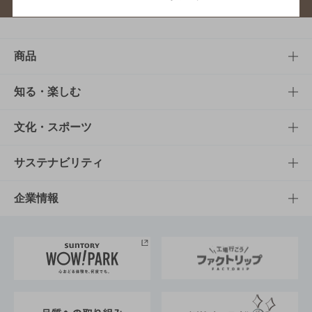
商品
商品TOP
知る・楽しむ
商品一覧
知る・楽しむTOP
文化・スポーツ
商品発売情報
キャンペーン
文化・スポーツTOP
サステナビリティ
栄養成分一覧
工場見学
サントリーホール
サステナビリティTOP
企業情報
お料理・お酒レシピ
サントリー美術館
トップメッセージ
企業情報TOP
地域情報
サントリーサンバーズ大阪
サントリーが考えるサステナビリティ経営
企業概要
東京サントリーサンゴリアス
ESG情報ポータル
グループ企業一覧