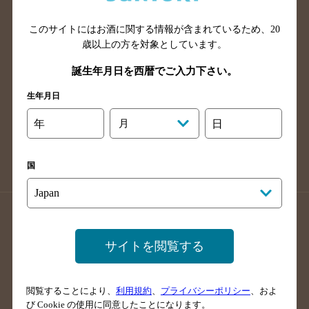
山口県のバー検索
鳥取県のバー検索
このサイトにはお酒に関する情報が含まれているため、
20
島根県のバー検索
徳島県のバー検索
歳以上の方を対象としています。
香川県のバー検索
愛媛県のバー検索
誕生年月日を西暦でご入力下さい。
高知県のバー検索
福岡県のバー検索
生年月日
長崎県のバー検索
佐賀県のバー検索
大分県のバー検索
熊本県のバー検索
年
月
日
宮崎県のバー検索
鹿児島県のバー検索
沖縄県のバー検索
国
店舗登録方法のご案内
店舗情報更新方法のご案内
掲載店舗様ログイン
サイトを閲覧する
閲覧することにより、
利用規約
、
プライバシーポリシー
、およ
サイトマップ
ご意見・ご感想
利用規約
び Cookie の使用に同意したことになります。