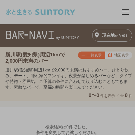
このページの本文へ移動
メニ
現在地
から探す
勝川駅(愛知県)周辺1kmで
一覧表示
地図表示
2,000円未満のバー
勝川駅(愛知県)周辺1kmで2,000円未満のおすすめバー。ひとり飲
み、デート、隠れ家的フンイキ、夜景が楽しめるバーなど、タイプ
や特徴・雰囲気、ご予算の条件に合わせて絞り込むこともできま
す。素敵なバーで、至福の時間を楽しんでください。
0〜0
0
件を表示 ／
全
件
検索結果は0件でした。
条件を変更してお試しください。