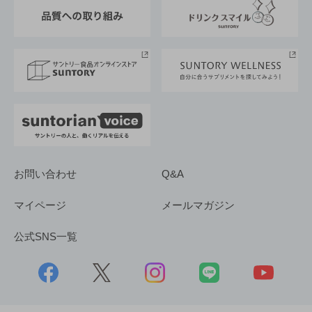
東京サントリーサンゴリアス
ESG情報ポータル
グループ企業一覧
サントリースポーツ
サステナビリティストーリーズ
事業所一覧
採用情報
お問い合わせ
Q&A
マイページ
メールマガジン
公式SNS一覧