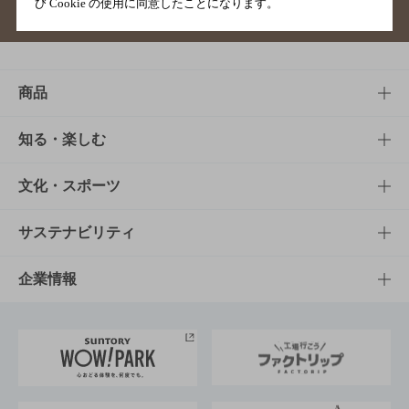
び Cookie の使用に同意したことになります。
サイトマップ
ご意見・ご感想
利用規約
商品
商品TOP
知る・楽しむ
商品一覧
知る・楽しむTOP
文化・スポーツ
商品発売情報
キャンペーン
文化・スポーツTOP
サステナビリティ
栄養成分一覧
工場見学
サントリーホール
サステナビリティTOP
企業情報
お料理・お酒レシピ
サントリー美術館
トップメッセージ
企業情報TOP
地域情報
サントリーサンバーズ大阪
サントリーが考えるサステナビリティ経営
企業概要