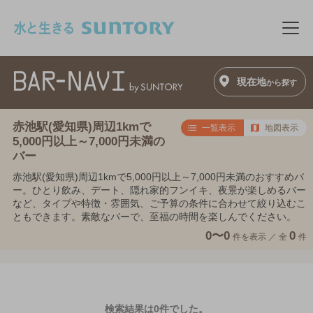
このページの本文へ移動
メニ
現在地
から探す
赤池駅(愛知県)周辺1kmで
一覧表示
地図表示
5,000円以上～7,000円未満の
バー
赤池駅(愛知県)周辺1kmで5,000円以上～7,000円未満のおすすめバ
ー。ひとり飲み、デート、隠れ家的フンイキ、夜景が楽しめるバー
など、タイプや特徴・雰囲気、ご予算の条件に合わせて絞り込むこ
ともできます。素敵なバーで、至福の時間を楽しんでください。
0〜0
0
件を表示 ／
全
件
検索結果は0件でした。