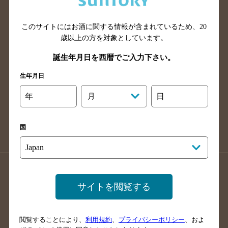
広島県のバー検索
岡山県のバー検索
山口県のバー検索
鳥取県のバー検索
このサイトにはお酒に関する情報が含まれているため、
20
島根県のバー検索
徳島県のバー検索
歳以上の方を対象としています。
香川県のバー検索
愛媛県のバー検索
誕生年月日を西暦でご入力下さい。
高知県のバー検索
福岡県のバー検索
生年月日
長崎県のバー検索
佐賀県のバー検索
年
月
日
大分県のバー検索
熊本県のバー検索
宮崎県のバー検索
鹿児島県のバー検索
国
沖縄県のバー検索
店舗登録方法のご案内
店舗情報更新方法のご案内
サイトを閲覧する
掲載店舗様ログイン
閲覧することにより、
利用規約
、
プライバシーポリシー
、およ