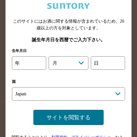
滋賀県のバー検索
和歌山県のバー検索
広島県のバー検索
岡山県のバー検索
このサイトにはお酒に関する情報が含まれているため、
20
山口県のバー検索
鳥取県のバー検索
歳以上の方を対象としています。
島根県のバー検索
徳島県のバー検索
誕生年月日を西暦でご入力下さい。
香川県のバー検索
愛媛県のバー検索
生年月日
高知県のバー検索
福岡県のバー検索
長崎県のバー検索
佐賀県のバー検索
年
月
日
大分県のバー検索
熊本県のバー検索
宮崎県のバー検索
鹿児島県のバー検索
国
沖縄県のバー検索
店舗登録方法のご案内
店舗情報更新方法のご案内
サイトを閲覧する
掲載店舗様ログイン