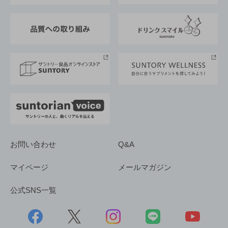
東京サントリーサンゴリアス
ESG情報ポータル
グループ企業一覧
サントリースポーツ
サステナビリティストーリーズ
事業所一覧
採用情報
お問い合わせ
Q&A
マイページ
メールマガジン
公式SNS一覧