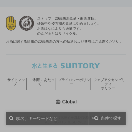
ストップ！20歳未満飲酒・飲酒運転。
妊娠中や授乳期の飲酒はやめましょう。
お酒はなによりも適量です。
のんだあとはリサイクル。
お酒に関する情報の20歳未満の方への転送および共有はご遠慮ください。
サイトマッ
ご利用にあたっ
プライバシーポリシ
ウェブアクセシビリ
プ
て
ー
ティ
ポリシー
新しいウィンドウで開く
Global
COPYRIGHT © SUNTORY HOLDINGS LIMITED.
条件で探す
ALL RIGHTS RESERVED.