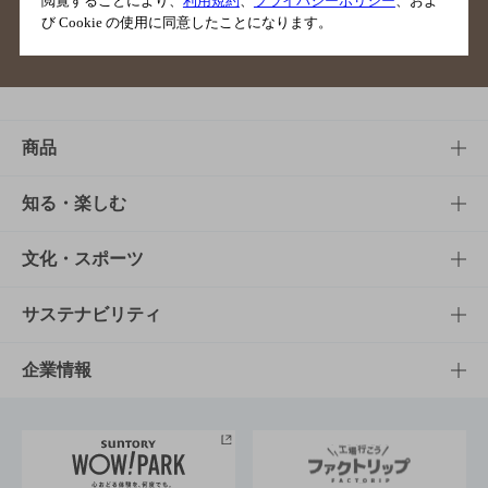
閲覧することにより、
利用規約
、
プライバシーポリシー
、およ
び Cookie の使用に同意したことになります。
サイトマップ
ご意見・ご感想
利用規約
商品
商品TOP
知る・楽しむ
商品一覧
知る・楽しむTOP
文化・スポーツ
商品発売情報
キャンペーン
文化・スポーツTOP
サステナビリティ
栄養成分一覧
工場見学
サントリーホール
サステナビリティTOP
企業情報
お料理・お酒レシピ
サントリー美術館
トップメッセージ
企業情報TOP
地域情報
サントリーサンバーズ大阪
サントリーが考えるサステナビリティ経営
企業概要