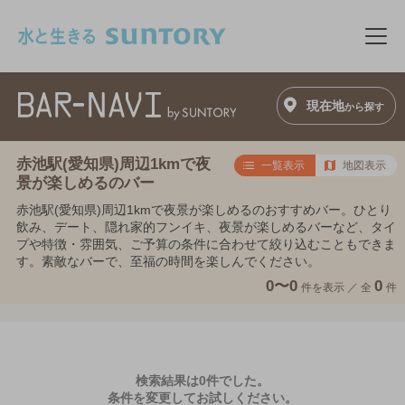
このページの本文へ移動
メニ
現在地
から探す
赤池駅(愛知県)周辺1kmで夜
一覧表示
地図表示
景が楽しめるのバー
赤池駅(愛知県)周辺1kmで夜景が楽しめるのおすすめバー。ひとり
飲み、デート、隠れ家的フンイキ、夜景が楽しめるバーなど、タイ
プや特徴・雰囲気、ご予算の条件に合わせて絞り込むこともできま
す。素敵なバーで、至福の時間を楽しんでください。
0〜0
0
件を表示 ／
全
件
検索結果は0件でした。
条件を変更してお試しください。