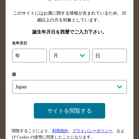
山口県のバー検索
鳥取県のバー検索
このサイトにはお酒に関する情報が含まれているため、
20
島根県のバー検索
徳島県のバー検索
歳以上の方を対象としています。
香川県のバー検索
愛媛県のバー検索
誕生年月日を西暦でご入力下さい。
高知県のバー検索
福岡県のバー検索
生年月日
長崎県のバー検索
佐賀県のバー検索
大分県のバー検索
熊本県のバー検索
年
月
日
宮崎県のバー検索
鹿児島県のバー検索
沖縄県のバー検索
国
店舗登録方法のご案内
店舗情報更新方法のご案内
掲載店舗様ログイン
サイトを閲覧する
閲覧することにより、
利用規約
、
プライバシーポリシー
、およ
サイトマップ
ご意見・ご感想
利用規約
び Cookie の使用に同意したことになります。