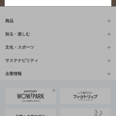
商品
商品TOP
知る・楽しむ
商品一覧
知る・楽しむTOP
文化・スポーツ
商品発売情報
キャンペーン
文化・スポーツTOP
サステナビリティ
栄養成分一覧
工場見学
サントリーホール
サステナビリティTOP
企業情報
お料理・お酒レシピ
サントリー美術館
トップメッセージ
企業情報TOP
地域情報
サントリーサンバーズ大阪
サントリーが考えるサステナビリティ経営
企業概要
東京サントリーサンゴリアス
ESG情報ポータル
グループ企業一覧