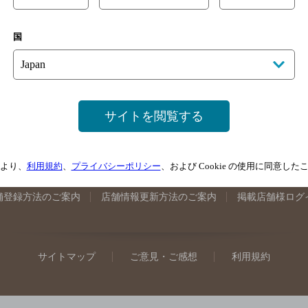
手県のバー検索
宮城県のバー検索
秋田県のバー検索
山形
国
馬県のバー検索
山梨県のバー検索
長野県のバー検索
新潟
埼玉県のバー検索
愛知県のバー検索
静岡県のバー検索
三
井県のバー検索
大阪府のバー検索
京都府のバー検索
兵庫
広島県のバー検索
岡山県のバー検索
山口県のバー検索
鳥
サイトを閲覧する
媛県のバー検索
高知県のバー検索
福岡県のバー検索
長崎
崎県のバー検索
鹿児島県のバー検索
沖縄県のバー検索
より、
利用規約
、
プライバシーポリシー
、および Cookie の使用に同意し
舗登録方法のご案内
店舗情報更新方法のご案内
掲載店舗様ログ
サイトマップ
ご意見・ご感想
利用規約