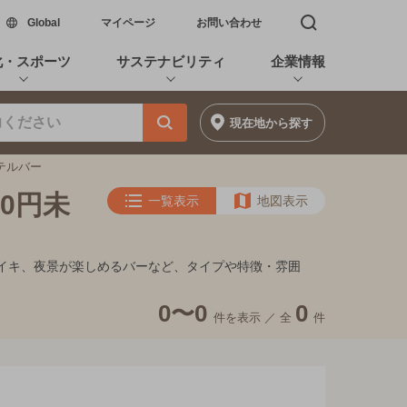
新しいウィンドウで開く
Global
マイページ
お問い合わせ
検索窓を開く
化・スポーツ
サステナビリティ
企業情報
現在地
から探す
ホテルバー
0円未
一覧表示
地図表示
フンイキ、夜景が楽しめるバーなど、タイプや特徴・雰囲
0〜0
0
件を表示 ／
全
件