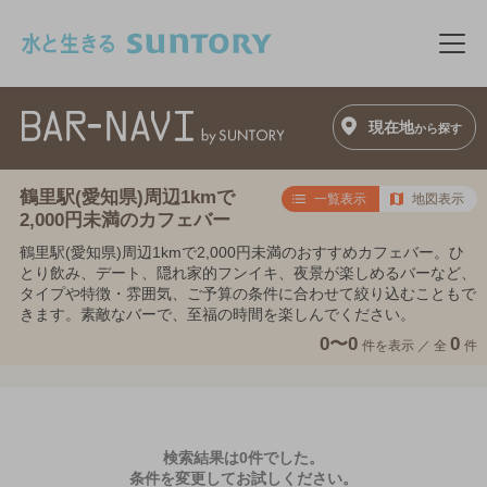
このページの本文へ移動
メニ
現在地
から探す
鶴里駅(愛知県)周辺1kmで
一覧表示
地図表示
2,000円未満のカフェバー
鶴里駅(愛知県)周辺1kmで2,000円未満のおすすめカフェバー。ひ
とり飲み、デート、隠れ家的フンイキ、夜景が楽しめるバーなど、
タイプや特徴・雰囲気、ご予算の条件に合わせて絞り込むこともで
きます。素敵なバーで、至福の時間を楽しんでください。
0〜0
0
件を表示 ／
全
件
検索結果は0件でした。
条件を変更してお試しください。