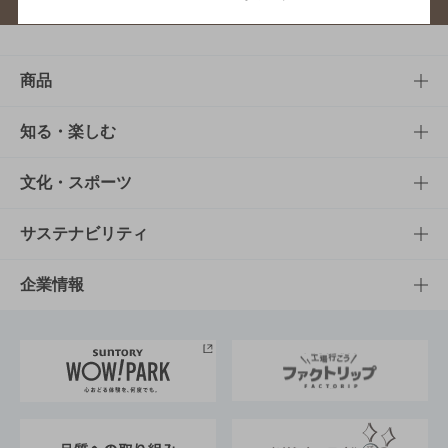
商品
商品TOP
知る・楽しむ
商品一覧
知る・楽しむTOP
文化・スポーツ
商品発売情報
キャンペーン
文化・スポーツTOP
サステナビリティ
栄養成分一覧
工場見学
サントリーホール
サステナビリティTOP
企業情報
お料理・お酒レシピ
サントリー美術館
トップメッセージ
企業情報TOP
地域情報
サントリーサンバーズ大阪
サントリーが考えるサステナビリティ経営
企業概要
東京サントリーサンゴリアス
ESG情報ポータル
グループ企業一覧