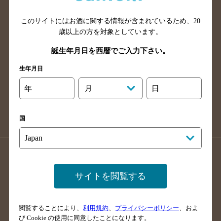
山口県のバー検索
鳥取県のバー検索
このサイトにはお酒に関する情報が含まれているため、
20
島根県のバー検索
徳島県のバー検索
歳以上の方を対象としています。
香川県のバー検索
愛媛県のバー検索
誕生年月日を西暦でご入力下さい。
高知県のバー検索
福岡県のバー検索
生年月日
長崎県のバー検索
佐賀県のバー検索
大分県のバー検索
熊本県のバー検索
年
月
日
宮崎県のバー検索
鹿児島県のバー検索
沖縄県のバー検索
国
店舗登録方法のご案内
店舗情報更新方法のご案内
掲載店舗様ログイン
サイトを閲覧する
閲覧することにより、
利用規約
、
プライバシーポリシー
、およ
サイトマップ
ご意見・ご感想
利用規約
び Cookie の使用に同意したことになります。