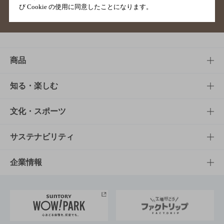
び Cookie の使用に同意したことになります。
サイトマップ
ご意見・ご感想
利用規約
商品
商品TOP
知る・楽しむ
商品一覧
知る・楽しむTOP
文化・スポーツ
商品発売情報
キャンペーン
文化・スポーツTOP
サステナビリティ
栄養成分一覧
工場見学
サントリーホール
サステナビリティTOP
企業情報
お料理・お酒レシピ
サントリー美術館
トップメッセージ
企業情報TOP
地域情報
サントリーサンバーズ大阪
サントリーが考えるサステナビリティ経営
企業概要