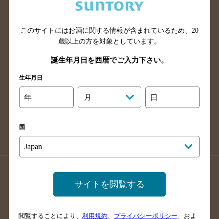
滋賀県のバー検索
和歌山県のバー検索
広島県のバー検索
岡山県のバー検索
山口県のバー検索
鳥取県のバー検索
このサイトにはお酒に関する情報が含まれているため、
20
歳以上の方を対象としています。
島根県のバー検索
徳島県のバー検索
誕生年月日を西暦でご入力下さい。
香川県のバー検索
愛媛県のバー検索
高知県のバー検索
福岡県のバー検索
生年月日
長崎県のバー検索
佐賀県のバー検索
年
月
日
大分県のバー検索
熊本県のバー検索
宮崎県のバー検索
鹿児島県のバー検索
国
沖縄県のバー検索
店舗登録方法のご案内
店舗情報更新方法のご案内
サイトを閲覧する
掲載店舗様ログイン
閲覧することにより、
利用規約
、
プライバシーポリシー
、およ