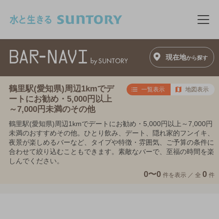
このページの本文へ移動
メニ
現在地
から探す
鶴里駅(愛知県)周辺1kmでデ
一覧表示
地図表示
ートにお勧め・5,000円以上
～7,000円未満のその他
鶴里駅(愛知県)周辺1kmでデートにお勧め・5,000円以上～7,000円
未満のおすすめその他。ひとり飲み、デート、隠れ家的フンイキ、
夜景が楽しめるバーなど、タイプや特徴・雰囲気、ご予算の条件に
合わせて絞り込むこともできます。素敵なバーで、至福の時間を楽
しんでください。
0〜0
0
件を表示 ／
全
件