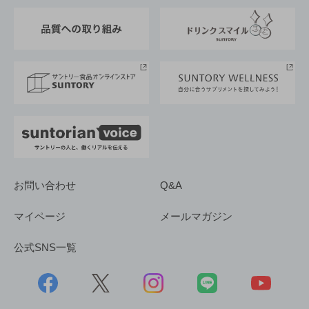
東京サントリーサンゴリアス
ESG情報ポータル
グループ企業一覧
サントリースポーツ
サステナビリティストーリーズ
事業所一覧
採用情報
お問い合わせ
Q&A
マイページ
メールマガジン
公式SNS一覧