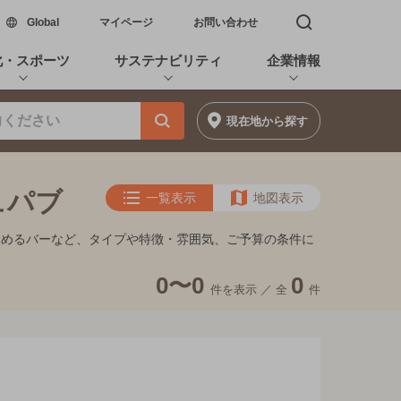
新しいウィンドウで開く
Global
マイページ
お問い合わせ
検索窓を開く
化・スポーツ
サステナビリティ
企業情報
現在地
から探す
ュパブ
一覧表示
地図表示
しめるバーなど、タイプや特徴・雰囲気、ご予算の条件に
0〜0
0
件を表示 ／
全
件