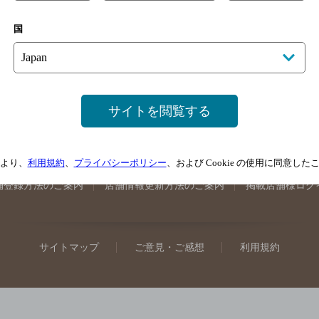
手県のバー検索
宮城県のバー検索
秋田県のバー検索
山形
国
馬県のバー検索
山梨県のバー検索
長野県のバー検索
新潟
埼玉県のバー検索
愛知県のバー検索
静岡県のバー検索
三
井県のバー検索
大阪府のバー検索
京都府のバー検索
兵庫
広島県のバー検索
岡山県のバー検索
山口県のバー検索
鳥
サイトを閲覧する
媛県のバー検索
高知県のバー検索
福岡県のバー検索
長崎
崎県のバー検索
鹿児島県のバー検索
沖縄県のバー検索
より、
利用規約
、
プライバシーポリシー
、および Cookie の使用に同意し
舗登録方法のご案内
店舗情報更新方法のご案内
掲載店舗様ログ
サイトマップ
ご意見・ご感想
利用規約