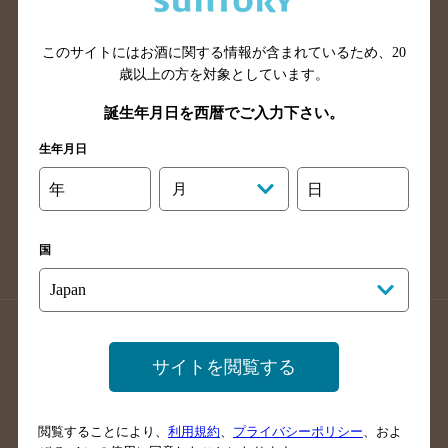
広島県のバー検索
岡山県のバー検索
山口県のバー検索
鳥取県のバー検索
このサイトにはお酒に関する情報が含まれているため、
20
島根県のバー検索
徳島県のバー検索
歳以上の方を対象としています。
香川県のバー検索
愛媛県のバー検索
誕生年月日を西暦でご入力下さい。
高知県のバー検索
福岡県のバー検索
生年月日
長崎県のバー検索
佐賀県のバー検索
年
月
日
大分県のバー検索
熊本県のバー検索
宮崎県のバー検索
鹿児島県のバー検索
国
沖縄県のバー検索
店舗登録方法のご案内
店舗情報更新方法のご案内
サイトを閲覧する
掲載店舗様ログイン
閲覧することにより、
利用規約
、
プライバシーポリシー
、およ