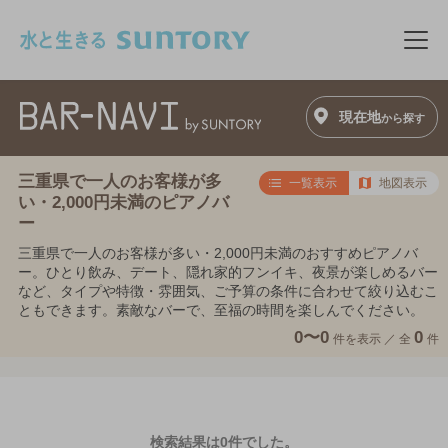
このページの本文へ移動
メニ
現在地
から探す
三重県で一人のお客様が多
一覧表示
地図表示
い・2,000円未満のピアノバ
ー
三重県で一人のお客様が多い・2,000円未満のおすすめピアノバ
ー。ひとり飲み、デート、隠れ家的フンイキ、夜景が楽しめるバー
など、タイプや特徴・雰囲気、ご予算の条件に合わせて絞り込むこ
ともできます。素敵なバーで、至福の時間を楽しんでください。
0〜0
0
件を表示 ／
全
件
検索結果は0件でした。