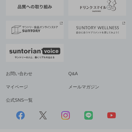
東京サントリーサンゴリアス
ESG情報ポータル
グループ企業一覧
サントリースポーツ
サステナビリティストーリーズ
事業所一覧
採用情報
お問い合わせ
Q&A
マイページ
メールマガジン
公式SNS一覧