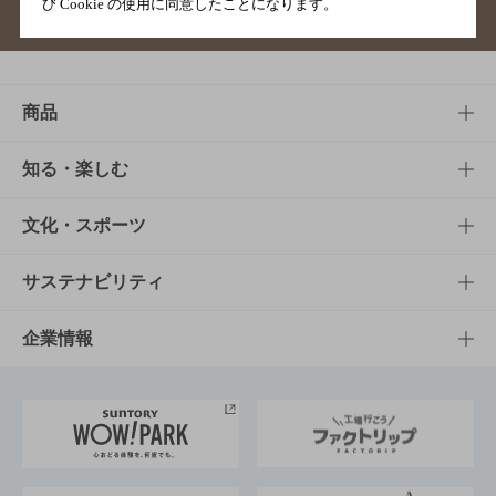
び Cookie の使用に同意したことになります。
サイトマップ
ご意見・ご感想
利用規約
商品
商品TOP
知る・楽しむ
商品一覧
知る・楽しむTOP
文化・スポーツ
商品発売情報
キャンペーン
文化・スポーツTOP
サステナビリティ
栄養成分一覧
工場見学
サントリーホール
サステナビリティTOP
企業情報
お料理・お酒レシピ
サントリー美術館
トップメッセージ
企業情報TOP
地域情報
サントリーサンバーズ大阪
サントリーが考えるサステナビリティ経営
企業概要