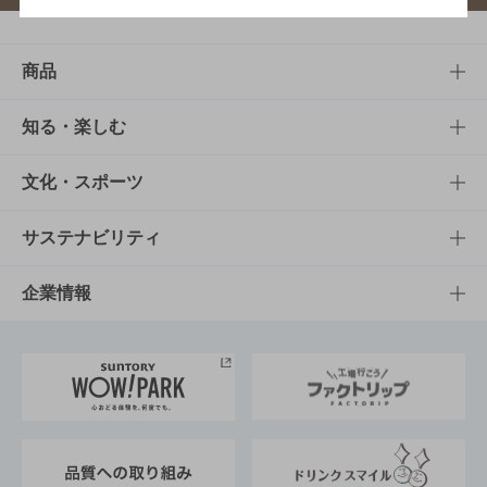
商品
商品TOP
知る・楽しむ
商品一覧
知る・楽しむTOP
文化・スポーツ
商品発売情報
キャンペーン
文化・スポーツTOP
サステナビリティ
栄養成分一覧
工場見学
サントリーホール
サステナビリティTOP
企業情報
お料理・お酒レシピ
サントリー美術館
トップメッセージ
企業情報TOP
地域情報
サントリーサンバーズ大阪
サントリーが考えるサステナビリティ経営
企業概要
東京サントリーサンゴリアス
ESG情報ポータル
グループ企業一覧