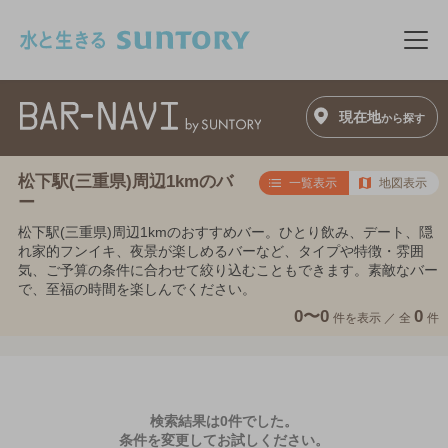
このページの本文へ移動
メニ
現在地
から探す
松下駅(三重県)周辺1kmのバ
一覧表示
地図表示
ー
松下駅(三重県)周辺1kmのおすすめバー。ひとり飲み、デート、隠
れ家的フンイキ、夜景が楽しめるバーなど、タイプや特徴・雰囲
気、ご予算の条件に合わせて絞り込むこともできます。素敵なバー
で、至福の時間を楽しんでください。
0〜0
0
件を表示 ／
全
件
検索結果は0件でした。
条件を変更してお試しください。