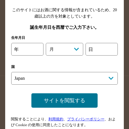
山口県のバー検索
鳥取県のバー検索
このサイトにはお酒に関する情報が含まれているため、
20
島根県のバー検索
徳島県のバー検索
歳以上の方を対象としています。
香川県のバー検索
愛媛県のバー検索
誕生年月日を西暦でご入力下さい。
高知県のバー検索
福岡県のバー検索
長崎県のバー検索
佐賀県のバー検索
生年月日
大分県のバー検索
熊本県のバー検索
年
月
日
宮崎県のバー検索
鹿児島県のバー検索
沖縄県のバー検索
国
店舗登録方法のご案内
店舗情報更新方法のご案内
掲載店舗様ログイン
サイトを閲覧する
閲覧することにより、
利用規約
、
プライバシーポリシー
、およ
サイトマップ
ご意見・ご感想
利用規約
び Cookie の使用に同意したことになります。