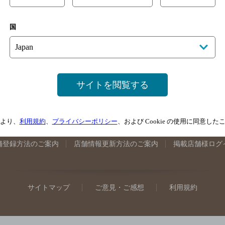
手県のバー検索
宮城県のバー検索
秋田県のバー検索
山形
国
馬県のバー検索
山梨県のバー検索
長野県のバー検索
新潟
埼玉県のバー検索
愛知県のバー検索
静岡県のバー検索
三
井県のバー検索
大阪府のバー検索
京都府のバー検索
兵庫
広島県のバー検索
岡山県のバー検索
山口県のバー検索
鳥
サイトを閲覧する
媛県のバー検索
高知県のバー検索
福岡県のバー検索
長崎
崎県のバー検索
鹿児島県のバー検索
沖縄県のバー検索
より、
利用規約
、
プライバシーポリシー
、および Cookie の使用に同意し
舗登録方法のご案内
店舗情報更新方法のご案内
掲載店舗様ログ
サイトマップ
ご意見・ご感想
利用規約