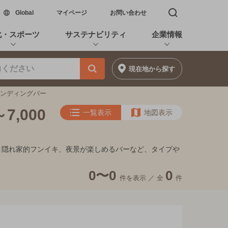
新しいウィンドウで開く
Global
マイページ
お問い合わせ
検索窓を開く
化・スポーツ
サステナビリティ
企業情報
現在地
から探す
スタンディングバー
,000
一覧表示
地図表示
ート、隠れ家的フンイキ、夜景が楽しめるバーなど、タイプや
0〜0
0
件を表示 ／
全
件