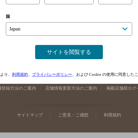
手県のバー検索
宮城県のバー検索
秋田県のバー検索
山形
国
馬県のバー検索
山梨県のバー検索
長野県のバー検索
新潟
埼玉県のバー検索
愛知県のバー検索
静岡県のバー検索
三
井県のバー検索
大阪府のバー検索
京都府のバー検索
兵庫
広島県のバー検索
岡山県のバー検索
山口県のバー検索
鳥
サイトを閲覧する
媛県のバー検索
高知県のバー検索
福岡県のバー検索
長崎
崎県のバー検索
鹿児島県のバー検索
沖縄県のバー検索
より、
利用規約
、
プライバシーポリシー
、および Cookie の使用に同意し
舗登録方法のご案内
店舗情報更新方法のご案内
掲載店舗様ログ
サイトマップ
ご意見・ご感想
利用規約