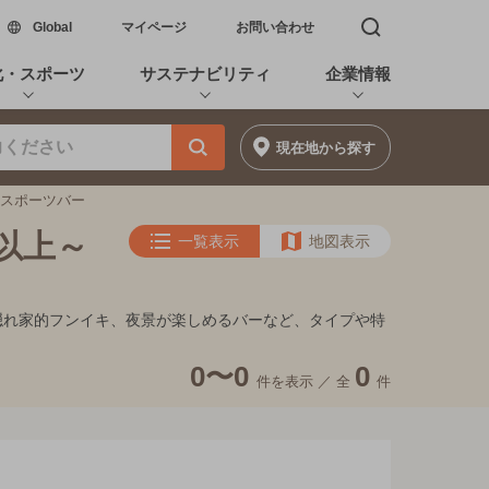
新しいウィンドウで開く
Global
マイページ
お問い合わせ
検索窓を開く
化・スポーツ
サステナビリティ
企業情報
現在地
から探す
満のスポーツバー
円以上～
一覧表示
地図表示
ト、隠れ家的フンイキ、夜景が楽しめるバーなど、タイプや特
0〜0
0
件を表示 ／
全
件