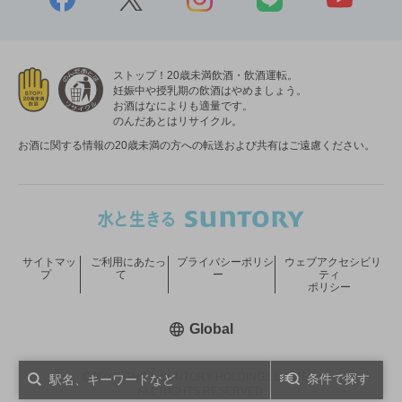
ストップ！20歳未満飲酒・飲酒運転。
妊娠中や授乳期の飲酒はやめましょう。
お酒はなによりも適量です。
のんだあとはリサイクル。
お酒に関する情報の20歳未満の方への転送および共有はご遠慮ください。
サイトマッ
ご利用にあたっ
プライバシーポリシ
ウェブアクセシビリ
プ
て
ー
ティ
ポリシー
新しいウィンドウで開く
Global
COPYRIGHT © SUNTORY HOLDINGS LIMITED.
条件で探す
ALL RIGHTS RESERVED.