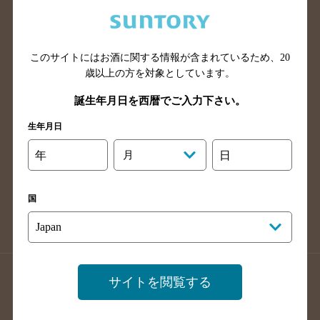
兵庫県のバー検索
奈良県のバー検索
滋賀県のバー検索
和歌山県のバー検索
広島県のバー検索
岡山県のバー検索
このサイトにはお酒に関する情報が含まれているため、
20
山口県のバー検索
鳥取県のバー検索
歳以上の方を対象としています。
島根県のバー検索
徳島県のバー検索
誕生年月日を西暦でご入力下さい。
香川県のバー検索
愛媛県のバー検索
生年月日
高知県のバー検索
福岡県のバー検索
年
月
日
長崎県のバー検索
佐賀県のバー検索
大分県のバー検索
熊本県のバー検索
国
宮崎県のバー検索
鹿児島県のバー検索
沖縄県のバー検索
店舗登録方法のご案内
店舗情報更新方法のご案内
サイトを閲覧する
掲載店舗様ログイン