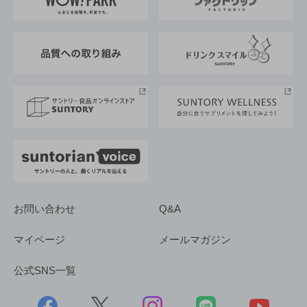
地域情報
サントリーサンバーズ大阪
サントリーが考えるサステナビリティ経営
企業概要
東京サントリーサンゴリアス
ESG情報ポータル
グループ企業一覧
サントリースポーツ
サステナビリティストーリーズ
事業所一覧
採用情報
お問い合わせ
Q&A
マイページ
メールマガジン
公式SNS一覧