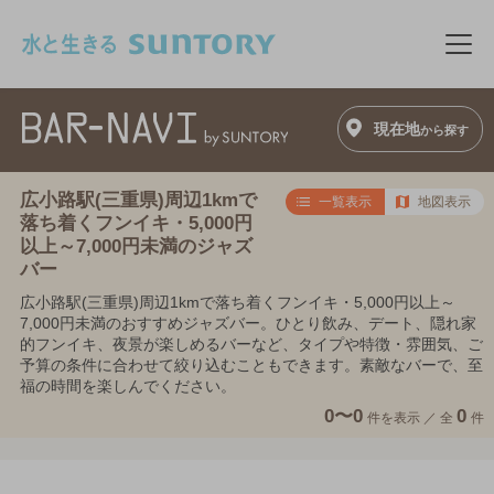
このページの本文へ移動
メニ
現在地
から探す
広小路駅(三重県)周辺1kmで
一覧表示
地図表示
落ち着くフンイキ・5,000円
以上～7,000円未満のジャズ
バー
広小路駅(三重県)周辺1kmで落ち着くフンイキ・5,000円以上～
7,000円未満のおすすめジャズバー。ひとり飲み、デート、隠れ家
的フンイキ、夜景が楽しめるバーなど、タイプや特徴・雰囲気、ご
予算の条件に合わせて絞り込むこともできます。素敵なバーで、至
福の時間を楽しんでください。
0〜0
0
件を表示 ／
全
件