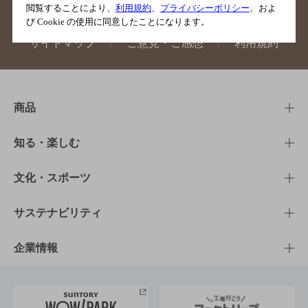
閲覧することにより、
利用規約
、
プライバシーポリシー
、およ
び Cookie の使用に同意したことになります。
サイトマップ
ご意見・ご感想
利用規約
商品
商品TOP
知る・楽しむ
商品一覧
知る・楽しむTOP
文化・スポーツ
商品発売情報
キャンペーン
文化・スポーツTOP
サステナビリティ
栄養成分一覧
工場見学
サントリーホール
サステナビリティTOP
企業情報
お料理・お酒レシピ
サントリー美術館
トップメッセージ
企業情報TOP