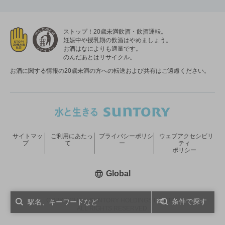
ストップ！20歳未満飲酒・飲酒運転。
妊娠中や授乳期の飲酒はやめましょう。
お酒はなによりも適量です。
のんだあとはリサイクル。
お酒に関する情報の20歳未満の方への転送および共有はご遠慮ください。
サイトマッ
ご利用にあたっ
プライバシーポリシ
ウェブアクセシビリ
プ
て
ー
ティ
ポリシー
新しいウィンドウで開く
Global
COPYRIGHT © SUNTORY HOLDINGS LIMITED.
条件で探す
ALL RIGHTS RESERVED.