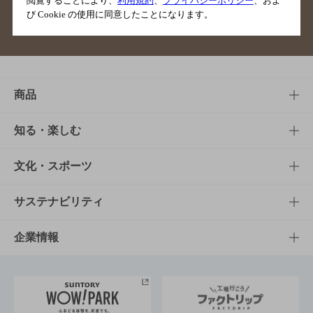
閲覧することにより、
利用規約
、
プライバシーポリシー
、およ
び Cookie の使用に同意したことになります。
サイトマップ
ご意見・ご感想
利用規約
商品
商品TOP
知る・楽しむ
商品一覧
知る・楽しむTOP
文化・スポーツ
商品発売情報
キャンペーン
文化・スポーツTOP
サステナビリティ
栄養成分一覧
工場見学
サントリーホール
サステナビリティTOP
企業情報
お料理・お酒レシピ
サントリー美術館
トップメッセージ
企業情報TOP
地域情報
サントリーサンバーズ大阪
サントリーが考えるサステナビリティ経営
企業概要