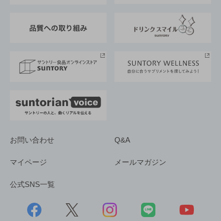
東京サントリーサンゴリアス
ESG情報ポータル
グループ企業一覧
サントリースポーツ
サステナビリティストーリーズ
事業所一覧
採用情報
お問い合わせ
Q&A
マイページ
メールマガジン
公式SNS一覧