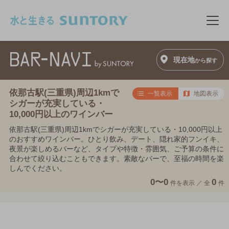
このページの本文へ移動
メニ
現在地
から探す
依那古駅(三重県)周辺1kmで
一覧表示
地図表示
シガーが充実している・
10,000円以上のワインバー
依那古駅(三重県)周辺1kmでシガーが充実している・10,000円以上
のおすすめワインバー。ひとり飲み、デート、隠れ家的フンイキ、
夜景が楽しめるバーなど、タイプや特徴・雰囲気、ご予算の条件に
合わせて絞り込むこともできます。素敵なバーで、至福の時間を楽
しんでください。
0〜0
0
件を表示 ／
全
件