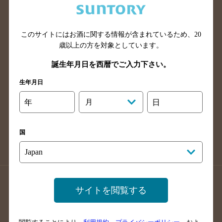
滋賀県のバー検索
和歌山県のバー検索
広島県のバー検索
岡山県のバー検索
このサイトにはお酒に関する情報が含まれているため、
20
山口県のバー検索
鳥取県のバー検索
歳以上の方を対象としています。
島根県のバー検索
徳島県のバー検索
誕生年月日を西暦でご入力下さい。
香川県のバー検索
愛媛県のバー検索
生年月日
高知県のバー検索
福岡県のバー検索
長崎県のバー検索
佐賀県のバー検索
年
月
日
大分県のバー検索
熊本県のバー検索
宮崎県のバー検索
鹿児島県のバー検索
国
沖縄県のバー検索
店舗登録方法のご案内
店舗情報更新方法のご案内
サイトを閲覧する
掲載店舗様ログイン