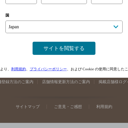
手県のバー検索
宮城県のバー検索
秋田県のバー検索
山形
国
馬県のバー検索
山梨県のバー検索
長野県のバー検索
新潟
埼玉県のバー検索
愛知県のバー検索
静岡県のバー検索
三
井県のバー検索
大阪府のバー検索
京都府のバー検索
兵庫
広島県のバー検索
岡山県のバー検索
山口県のバー検索
鳥
サイトを閲覧する
媛県のバー検索
高知県のバー検索
福岡県のバー検索
長崎
崎県のバー検索
鹿児島県のバー検索
沖縄県のバー検索
より、
利用規約
、
プライバシーポリシー
、および Cookie の使用に同意し
舗登録方法のご案内
店舗情報更新方法のご案内
掲載店舗様ログ
サイトマップ
ご意見・ご感想
利用規約