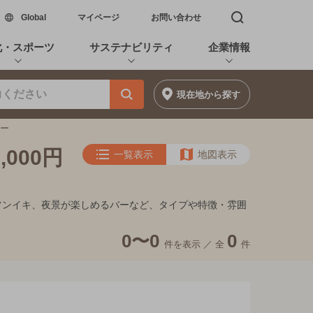
新しいウィンドウで開く
Global
マイページ
お問い合わせ
検索窓を開く
化・スポーツ
サステナビリティ
企業情報
現在地
から探す
バー
000円
一覧表示
地図表示
家的フンイキ、夜景が楽しめるバーなど、タイプや特徴・雰囲
0〜0
0
件を表示 ／
全
件