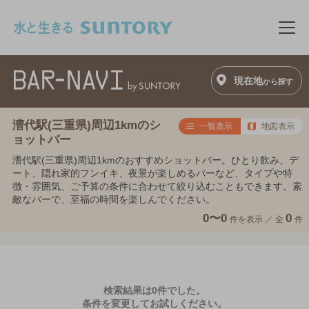
このページの本文へ移動
メニ
現在地
から探す
漕代駅(三重県)周辺1kmのシ
一覧表示
地図表示
ョットバー
漕代駅(三重県)周辺1kmのおすすめショットバー。ひとり飲み、デ
ート、隠れ家的フンイキ、夜景が楽しめるバーなど、タイプや特
徴・雰囲気、ご予算の条件に合わせて絞り込むこともできます。素
敵なバーで、至福の時間を楽しんでください。
0〜0
0
件を表示 ／
全
件
検索結果は0件でした。
条件を変更してお試しください。