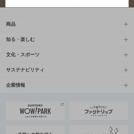
商品
商品TOP
知る・楽しむ
商品一覧
知る・楽しむTOP
文化・スポーツ
商品発売情報
キャンペーン
文化・スポーツTOP
サステナビリティ
栄養成分一覧
工場見学
サントリーホール
サステナビリティTOP
企業情報
お料理・お酒レシピ
サントリー美術館
トップメッセージ
企業情報TOP
地域情報
サントリーサンバーズ大阪
サントリーが考えるサステナビリティ経営
企業概要
東京サントリーサンゴリアス
ESG情報ポータル
グループ企業一覧