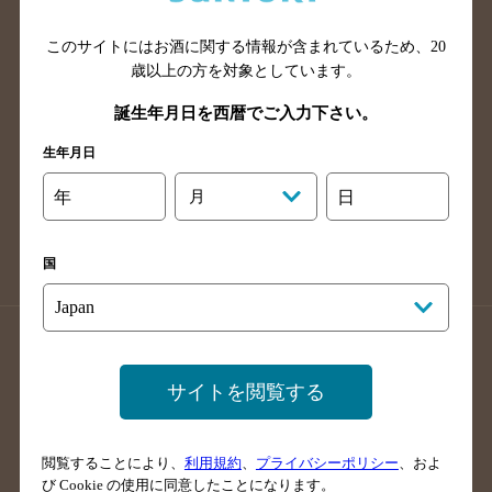
山口県のバー検索
鳥取県のバー検索
このサイトにはお酒に関する情報が含まれているため、
20
島根県のバー検索
徳島県のバー検索
歳以上の方を対象としています。
香川県のバー検索
愛媛県のバー検索
誕生年月日を西暦でご入力下さい。
高知県のバー検索
福岡県のバー検索
生年月日
長崎県のバー検索
佐賀県のバー検索
大分県のバー検索
熊本県のバー検索
年
月
日
宮崎県のバー検索
鹿児島県のバー検索
沖縄県のバー検索
国
店舗登録方法のご案内
店舗情報更新方法のご案内
掲載店舗様ログイン
サイトを閲覧する
閲覧することにより、
利用規約
、
プライバシーポリシー
、およ
サイトマップ
ご意見・ご感想
利用規約
び Cookie の使用に同意したことになります。